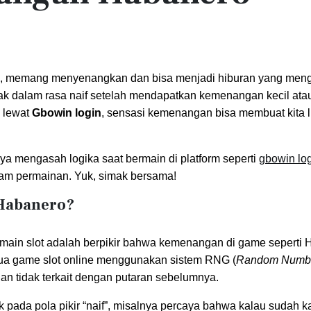
ero, memang menyenangkan dan bisa menjadi hiburan yang men
bak dalam rasa naif setelah mendapatkan kemenangan kecil ata
 lewat
Gbowin login
, sensasi kemenangan bisa membuat kita 
ya mengasah logika saat bermain di platform seperti
gbowin lo
alam permainan. Yuk, simak bersama!
 Habanero?
main slot adalah berpikir bahwa kemenangan di game seperti
semua game slot online menggunakan sistem RNG (
Random Numb
 dan tidak terkait dengan putaran sebelumnya.
k pada pola pikir “naif”, misalnya percaya bahwa kalau sudah k