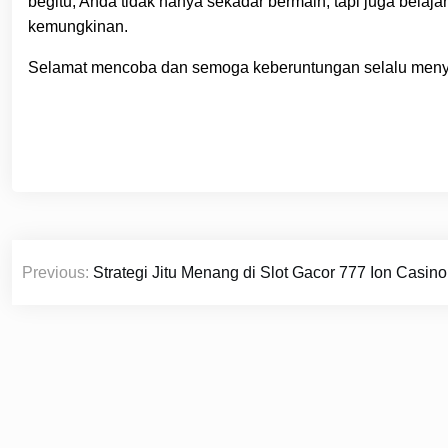
begitu, Anda tidak hanya sekadar bermain, tapi juga belaj
kemungkinan.
Selamat mencoba dan semoga keberuntungan selalu menyer
Post
Previous:
Strategi Jitu Menang di Slot Gacor 777 Ion Casino
navigation