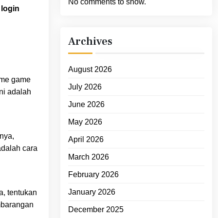
No comments to show.
login
Archives
August 2026
sme game
July 2026
ni adalah
June 2026
May 2026
nya,
April 2026
adalah cara
March 2026
February 2026
January 2026
a, tentukan
embarangan
December 2025