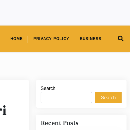
HOME
PRIVACY POLICY
BUSINESS
Search
Search
i
Recent Posts