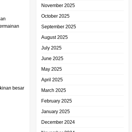
November 2025
October 2025
dan
permainan
September 2025
August 2025
July 2025
June 2025
May 2025
April 2025
kinan besar
March 2025
February 2025
January 2025
December 2024