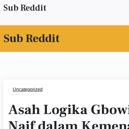
Skip
Sub Reddit
to
content
Sub Reddit
Uncategorized
Asah Logika Gbow
Naif dalam Kemen