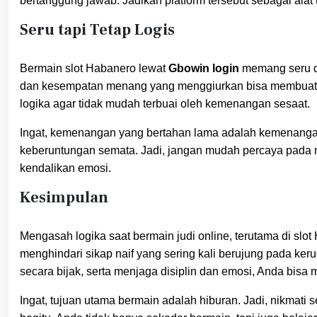
bertanggung jawab. Jadikan platform tersebut sebagai alat 
Seru tapi Tetap Logis
Bermain slot Habanero lewat
Gbowin login
memang seru d
dan kesempatan menang yang menggiurkan bisa membuat sia
logika agar tidak mudah terbuai oleh kemenangan sesaat.
Ingat, kemenangan yang bertahan lama adalah kemenangan
keberuntungan semata. Jadi, jangan mudah percaya pada mi
kendalikan emosi.
Kesimpulan
Mengasah logika saat bermain judi online, terutama di slo
menghindari sikap naif yang sering kali berujung pada 
secara bijak, serta menjaga disiplin dan emosi, Anda bis
Ingat, tujuan utama bermain adalah hiburan. Jadi, nikmat