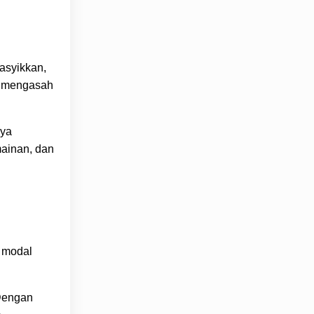
asyikkan,
p mengasah
nya
mainan, dan
 modal
 Dengan