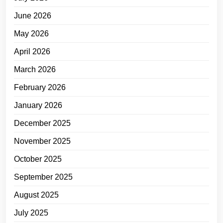
June 2026
May 2026
April 2026
March 2026
February 2026
January 2026
December 2025
November 2025
October 2025
September 2025
August 2025
July 2025