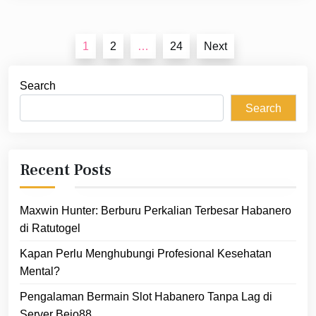
Posts
1
2
…
24
Next
pagination
Search
Search
Recent Posts
Maxwin Hunter: Berburu Perkalian Terbesar Habanero
di Ratutogel
Kapan Perlu Menghubungi Profesional Kesehatan
Mental?
Pengalaman Bermain Slot Habanero Tanpa Lag di
Server Bejo88