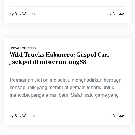
5 Minute
by
Billy Walters
UNCATEGORIZED
Wild Trucks Habanero: Gaspol Cari
Jackpot di misteruntung88
Permainan slot online selalu menghadirkan berbagai
konsep unik yang membuat pemain tertarik untuk
mencoba pengalaman baru. Salah satu game yang
4 Minute
by
Billy Walters