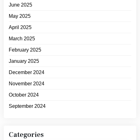
June 2025
May 2025
April 2025
March 2025
February 2025
January 2025
December 2024
November 2024
October 2024
September 2024
Categories