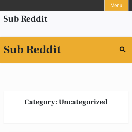
Skip
Menu
to
Sub Reddit
content
Sub Reddit
Category:
Uncategorized