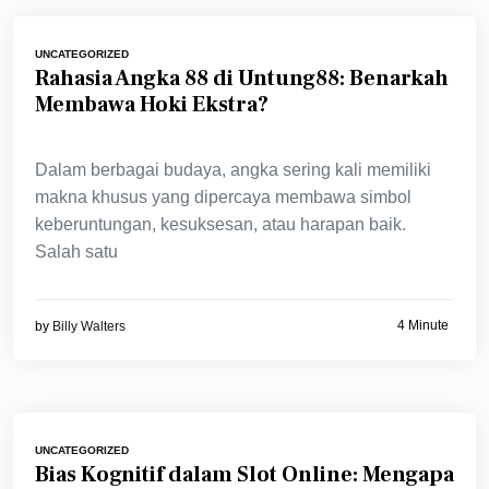
UNCATEGORIZED
Rahasia Angka 88 di Untung88: Benarkah
Membawa Hoki Ekstra?
Dalam berbagai budaya, angka sering kali memiliki
makna khusus yang dipercaya membawa simbol
keberuntungan, kesuksesan, atau harapan baik.
Salah satu
4 Minute
by
Billy Walters
UNCATEGORIZED
Bias Kognitif dalam Slot Online: Mengapa