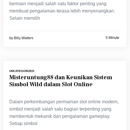
bermain menjadi salah satu faktor penting yang
membuat pengalaman terasa lebih menyenangkan.
Selain memilih
5 Minute
by
Billy Walters
UNCATEGORIZED
Misteruntung88 dan Keunikan Sistem
Simbol Wild dalam Slot Online
Dalam perkembangan permainan slot online modern,
simbol menjadi salah satu bagian terpenting yang
membentuk mekanik dan pengalaman gameplay.
Setiap simbol