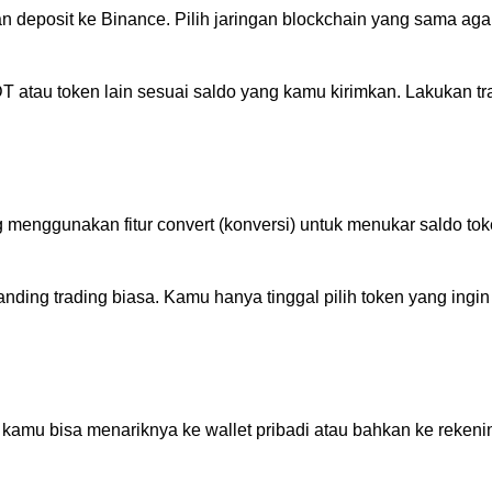
an deposit ke Binance. Pilih jaringan blockchain yang sama aga
T atau token lain sesuai saldo yang kamu kirimkan. Lakukan tra
menggunakan fitur convert (konversi) untuk menukar saldo to
anding trading biasa. Kamu hanya tinggal pilih token yang ingin
kamu bisa menariknya ke wallet pribadi atau bahkan ke rekeni