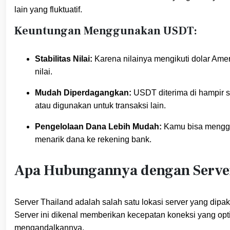
lain yang fluktuatif.
Keuntungan Menggunakan USDT:
Stabilitas Nilai:
Karena nilainya mengikuti dolar Ame
nilai.
Mudah Diperdagangkan:
USDT diterima di hampir s
atau digunakan untuk transaksi lain.
Pengelolaan Dana Lebih Mudah:
Kamu bisa menggun
menarik dana ke rekening bank.
Apa Hubungannya dengan Serve
Server Thailand adalah salah satu lokasi server yang dipak
Server ini dikenal memberikan kecepatan koneksi yang op
mengandalkannya.