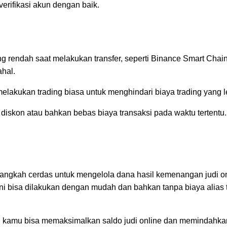
erifikasi akun dengan baik.
ing rendah saat melakukan transfer, seperti Binance Smart Cha
hal.
elakukan trading biasa untuk menghindari biaya trading yang le
skon atau bahkan bebas biaya transaksi pada waktu tertentu.
ngkah cerdas untuk mengelola dana hasil kemenangan judi o
ini bisa dilakukan dengan mudah dan bahkan tanpa biaya alias 
, kamu bisa memaksimalkan saldo judi online dan memindahka