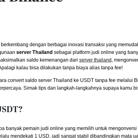
berkembang dengan berbagai inovasi transaksi yang memuda
ggunaan
server Thailand
sebagai platform judi online yang ban
maksimalkan saldo kemenangan dari
server thailand
, mengonver
 Apalagi kalau bisa dilakukan tanpa biaya alias tanpa fee!
ara convert saldo server Thailand ke USDT tanpa fee melalui B
 terpercaya. Simak tips dan langkah-langkahnya supaya kamu b
 USDT?
pa banyak pemain judi online yang memilih untuk mengonversi
alu mendekati 1 USD, jadi sangat stabil dibandingkan mata ua