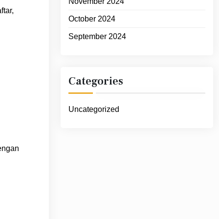
November 2024
tar,
October 2024
September 2024
Categories
Uncategorized
dengan