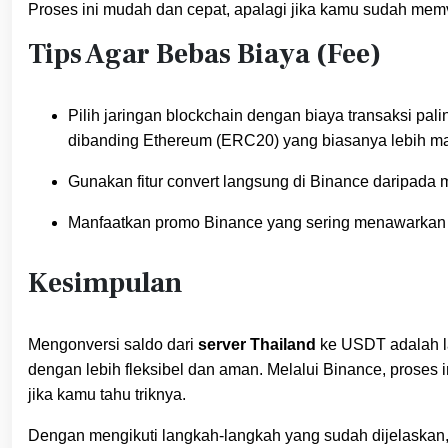
Proses ini mudah dan cepat, apalagi jika kamu sudah memv
Tips Agar Bebas Biaya (Fee)
Pilih jaringan blockchain dengan biaya transaksi pal
dibanding Ethereum (ERC20) yang biasanya lebih ma
Gunakan fitur convert langsung di Binance daripada m
Manfaatkan promo Binance yang sering menawarkan di
Kesimpulan
Mengonversi saldo dari
server Thailand
ke USDT adalah la
dengan lebih fleksibel dan aman. Melalui Binance, proses 
jika kamu tahu triknya.
Dengan mengikuti langkah-langkah yang sudah dijelaskan