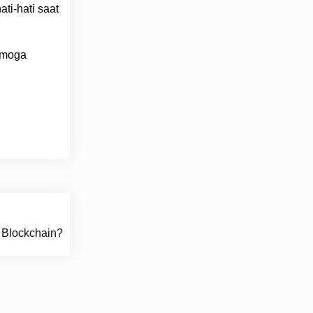
ti-hati saat
emoga
 Blockchain?