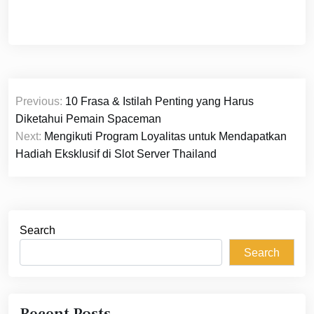
Post
Previous:
10 Frasa & Istilah Penting yang Harus
navigation
Diketahui Pemain Spaceman
Next:
Mengikuti Program Loyalitas untuk Mendapatkan
Hadiah Eksklusif di Slot Server Thailand
Search
Search