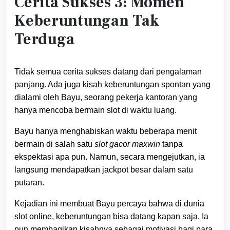
Cerita Sukses 3: Momen
Keberuntungan Tak
Terduga
Tidak semua cerita sukses datang dari pengalaman
panjang. Ada juga kisah keberuntungan spontan yang
dialami oleh Bayu, seorang pekerja kantoran yang
hanya mencoba bermain slot di waktu luang.
Bayu hanya menghabiskan waktu beberapa menit
bermain di salah satu
slot gacor maxwin
tanpa
ekspektasi apa pun. Namun, secara mengejutkan, ia
langsung mendapatkan jackpot besar dalam satu
putaran.
Kejadian ini membuat Bayu percaya bahwa di dunia
slot online, keberuntungan bisa datang kapan saja. Ia
pun membagikan kisahnya sebagai motivasi bagi para