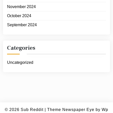
November 2024
October 2024
September 2024
Categories
Uncategorized
© 2026
Sub Reddit
|
Theme Newspaper Eye
by Wp