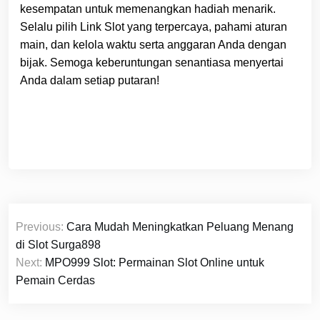
kesempatan untuk memenangkan hadiah menarik.
Selalu pilih Link Slot yang terpercaya, pahami aturan
main, dan kelola waktu serta anggaran Anda dengan
bijak. Semoga keberuntungan senantiasa menyertai
Anda dalam setiap putaran!
Post
Previous:
Cara Mudah Meningkatkan Peluang Menang
navigation
di Slot Surga898
Next:
MPO999 Slot: Permainan Slot Online untuk
Pemain Cerdas