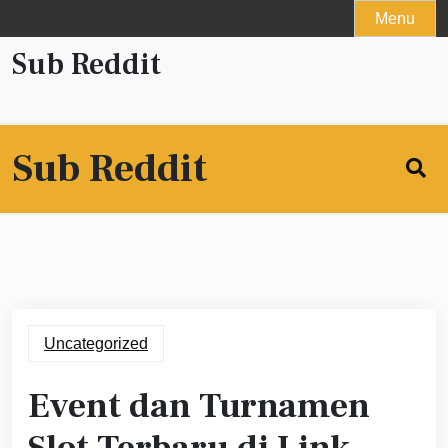
Skip
Menu
to
Sub Reddit
content
Sub Reddit
Uncategorized
Event dan Turnamen