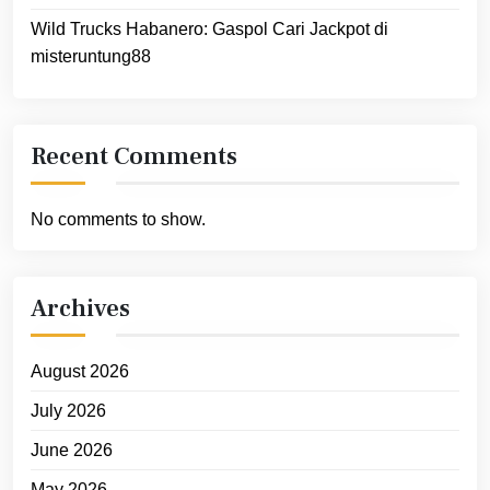
Wild Trucks Habanero: Gaspol Cari Jackpot di
misteruntung88
Recent Comments
No comments to show.
Archives
August 2026
July 2026
June 2026
May 2026