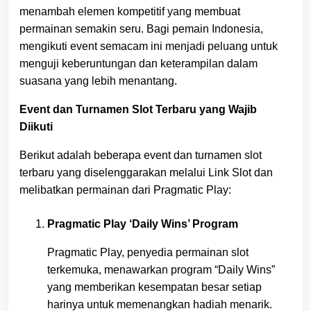
menambah elemen kompetitif yang membuat
permainan semakin seru. Bagi pemain Indonesia,
mengikuti event semacam ini menjadi peluang untuk
menguji keberuntungan dan keterampilan dalam
suasana yang lebih menantang.
Event dan Turnamen Slot Terbaru yang Wajib
Diikuti
Berikut adalah beberapa event dan turnamen slot
terbaru yang diselenggarakan melalui Link Slot dan
melibatkan permainan dari Pragmatic Play:
Pragmatic Play ‘Daily Wins’ Program
Pragmatic Play, penyedia permainan slot
terkemuka, menawarkan program “Daily Wins”
yang memberikan kesempatan besar setiap
harinya untuk memenangkan hadiah menarik.