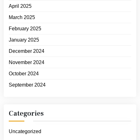
April 2025
March 2025
February 2025
January 2025
December 2024
November 2024
October 2024
September 2024
Categories
Uncategorized