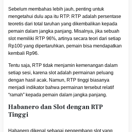
Sebelum membahas lebih jauh, penting untuk
mengetahui dulu apa itu RTP. RTP adalah persentase
teoretis dari total taruhan yang dikembalikan kepada
pemain dalam jangka panjang. Misalnya, jika sebuah
slot memiliki RTP 96%, artinya secara teori dari setiap
Rp100 yang dipertaruhkan, pemain bisa mendapatkan
kembali Rp96.
Tentu saja, RTP tidak menjamin kemenangan dalam
setiap sesi, karena slot adalah permainan peluang
dengan hasil acak. Namun, RTP tinggi biasanya
menjadi indikator bahwa permainan tersebut relatif
“ramah” kepada pemain dalam jangka panjang.
Habanero dan Slot dengan RTP
Tinggi
Habanero dikenal sebagai pengembang slot yang