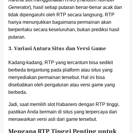
Generator
), hasil setiap putaran benar-benar acak dan
tidak dipengaruhi oleh RTP secara langsung. RTP
hanya menunjukkan bagaimana permainan akan
berperilaku secara keseluruhan, bukan prediksi hasil
putaran.
3. Variasi Antara Situs dan Versi Game
Kadang-kadang, RTP yang tercantum bisa sedikit
berbeda tergantung pada platform atau situs yang
menyediakan permainan tersebut. Hal ini bisa
disebabkan oleh pengaturan atau versi game yang
berbeda.
Jadi, saat memilih slot Habanero dengan RTP tinggi,
pastikan Anda bermain di situs yang terpercaya dan
menawarkan versi asli dari game tersebut.
Mengapa RTP Tinggi Penting untuk