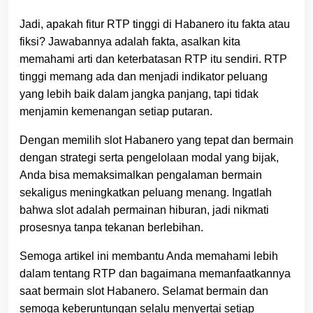
Jadi, apakah fitur RTP tinggi di Habanero itu fakta atau
fiksi? Jawabannya adalah fakta, asalkan kita
memahami arti dan keterbatasan RTP itu sendiri. RTP
tinggi memang ada dan menjadi indikator peluang
yang lebih baik dalam jangka panjang, tapi tidak
menjamin kemenangan setiap putaran.
Dengan memilih slot Habanero yang tepat dan bermain
dengan strategi serta pengelolaan modal yang bijak,
Anda bisa memaksimalkan pengalaman bermain
sekaligus meningkatkan peluang menang. Ingatlah
bahwa slot adalah permainan hiburan, jadi nikmati
prosesnya tanpa tekanan berlebihan.
Semoga artikel ini membantu Anda memahami lebih
dalam tentang RTP dan bagaimana memanfaatkannya
saat bermain slot Habanero. Selamat bermain dan
semoga keberuntungan selalu menyertai setiap