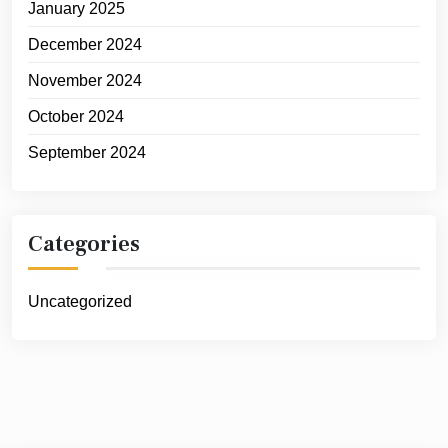
January 2025
December 2024
November 2024
October 2024
September 2024
Categories
Uncategorized