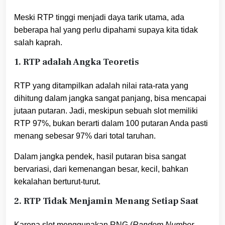
Meski RTP tinggi menjadi daya tarik utama, ada
beberapa hal yang perlu dipahami supaya kita tidak
salah kaprah.
1. RTP adalah Angka Teoretis
RTP yang ditampilkan adalah nilai rata-rata yang
dihitung dalam jangka sangat panjang, bisa mencapai
jutaan putaran. Jadi, meskipun sebuah slot memiliki
RTP 97%, bukan berarti dalam 100 putaran Anda pasti
menang sebesar 97% dari total taruhan.
Dalam jangka pendek, hasil putaran bisa sangat
bervariasi, dari kemenangan besar, kecil, bahkan
kekalahan berturut-turut.
2. RTP Tidak Menjamin Menang Setiap Saat
Karena slot menggunakan RNG (
Random Number