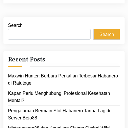
Search
Search
Recent Posts
Maxwin Hunter: Berburu Perkalian Terbesar Habanero
di Ratutogel
Kapan Perlu Menghubungi Profesional Kesehatan
Mental?
Pengalaman Bermain Slot Habanero Tanpa Lag di
Server Bejo88