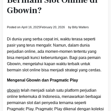
Bermain Slot Online di
Gbowin?
Posted on
April 16, 2025
February 20, 2026
by
Billy Walters
Di dunia yang serba cepat ini, waktu terasa seperti
pasir yang terus mengalir.
Namun, dalam dunia
perjudian online, ada momen-momen tertentu yang
bisa menjadi kunci keberuntungan.
Bagi para pemain
Gbowin, mengetahui kapan waktu terbaik untuk
bermain slot online bisa menjadi strategi yang cerdas.
Mengenal Gbowin dan Pragmatic Play
gbowin
telah menjadi salah satu platform perjudian
online terkemuka di Indonesia, menawarkan berbagai
permainan slot dari penyedia ternama seperti
Pragmatic Play.
Pragmatic Play dikenal dengan koleksi