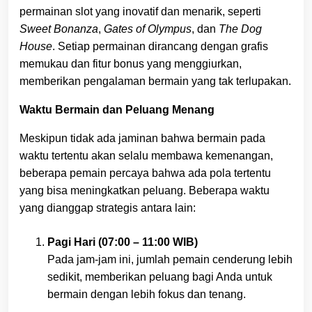
permainan slot yang inovatif dan menarik, seperti
Sweet Bonanza
,
Gates of Olympus
, dan
The Dog
House
.
Setiap permainan dirancang dengan grafis
memukau dan fitur bonus yang menggiurkan,
memberikan pengalaman bermain yang tak terlupakan.
Waktu Bermain dan Peluang Menang
Meskipun tidak ada jaminan bahwa bermain pada
waktu tertentu akan selalu membawa kemenangan,
beberapa pemain percaya bahwa ada pola tertentu
yang bisa meningkatkan peluang.
Beberapa waktu
yang dianggap strategis antara lain:
Pagi Hari (07:00 – 11:00 WIB)
Pada jam-jam ini, jumlah pemain cenderung lebih
sedikit, memberikan peluang bagi Anda untuk
bermain dengan lebih fokus dan tenang.