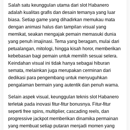
Salah satu keunggulan utama dari slot Habanero
adalah kualitas grafis dan desain temanya yang luar
biasa. Setiap game yang dihadirkan memukau mata
dengan animasi halus dan tampilan visual yang
memikat, seakan mengajak pemain memasuki dunia
yang penuh imajinasi. Tema yang beragam, mulai dari
petualangan, mitologi, hingga kisah horor, memberikan
kebebasan bagi pemain untuk memilih sesuai selera.
Keindahan visual ini tidak hanya sebagai hiburan
semata, melainkan juga merupakan cerminan dari
dedikasi para pengembang untuk menyuguhkan
pengalaman bermain yang autentik dan penuh warna.
Selain aspek visual, keunggulan teknis slot Habanero
terletak pada inovasi fitur-fitur bonusnya. Fitur-fitur
seperti free spins, multiplier, cascading reels, dan
progressive jackpot memberikan dinamika permainan
yang membuat setiap putaran menjadi momen yang