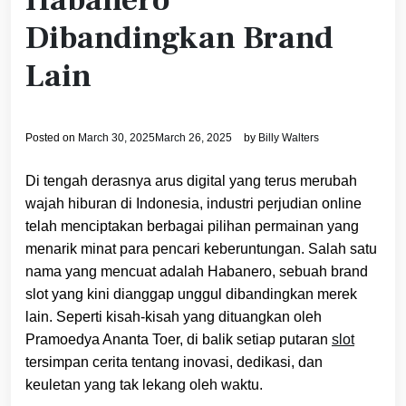
Habanero
Dibandingkan Brand
Lain
Posted on
March 30, 2025
March 26, 2025
by
Billy Walters
Di tengah derasnya arus digital yang terus merubah
wajah hiburan di Indonesia, industri perjudian online
telah menciptakan berbagai pilihan permainan yang
menarik minat para pencari keberuntungan. Salah satu
nama yang mencuat adalah Habanero, sebuah brand
slot yang kini dianggap unggul dibandingkan merek
lain. Seperti kisah-kisah yang dituangkan oleh
Pramoedya Ananta Toer, di balik setiap putaran
slot
tersimpan cerita tentang inovasi, dedikasi, dan
keuletan yang tak lekang oleh waktu.