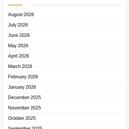
August 2026
July 2026
June 2026
May 2026
April 2026
March 2026
February 2026
January 2026
December 2025
November 2025
October 2025
September 2025