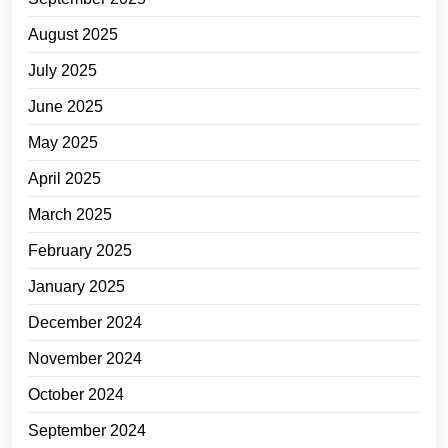
August 2025
July 2025
June 2025
May 2025
April 2025
March 2025
February 2025
January 2025
December 2024
November 2024
October 2024
September 2024