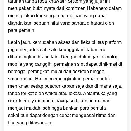
taruhan tanpa rasa khawatir. Sistem yang jujur ini
merupakan bukti nyata dari komitmen Habanero dalam
menciptakan lingkungan permainan yang dapat
diandalkan, sebuah nilai yang sangat dihargai oleh
para pemain.
Lebih jauh, kemudahan akses dan fleksibilitas platform
juga menjadi salah satu keunggulan Habanero
dibandingkan brand lain. Dengan dukungan teknologi
mobile yang canggih, permainan slot dapat dinikmati di
berbagai perangkat, mulai dari desktop hingga
smartphone. Hal ini memungkinkan pemain untuk
menikmati setiap putaran kapan saja dan di mana saja,
tanpa terikat oleh waktu atau lokasi. Antarmuka yang
user-friendly membuat navigasi dalam permainan
menjadi mudah, sehingga bahkan para pemula
sekalipun dapat dengan cepat menguasai ritme dan
fitur yang ditawarkan.