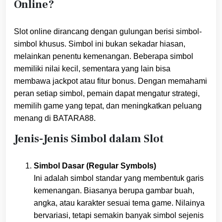
Online?
Slot online dirancang dengan gulungan berisi simbol-
simbol khusus. Simbol ini bukan sekadar hiasan,
melainkan penentu kemenangan. Beberapa simbol
memiliki nilai kecil, sementara yang lain bisa
membawa jackpot atau fitur bonus. Dengan memahami
peran setiap simbol, pemain dapat mengatur strategi,
memilih game yang tepat, dan meningkatkan peluang
menang di BATARA88.
Jenis-Jenis Simbol dalam Slot
Simbol Dasar (Regular Symbols)
Ini adalah simbol standar yang membentuk garis
kemenangan. Biasanya berupa gambar buah,
angka, atau karakter sesuai tema game. Nilainya
bervariasi, tetapi semakin banyak simbol sejenis