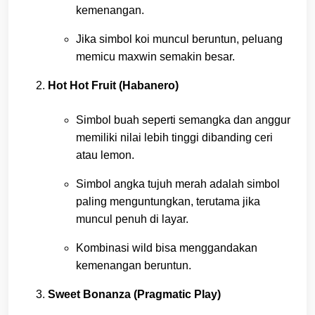
kemenangan.
Jika simbol koi muncul beruntun, peluang
memicu maxwin semakin besar.
Hot Hot Fruit (Habanero)
Simbol buah seperti semangka dan anggur
memiliki nilai lebih tinggi dibanding ceri
atau lemon.
Simbol angka tujuh merah adalah simbol
paling menguntungkan, terutama jika
muncul penuh di layar.
Kombinasi wild bisa menggandakan
kemenangan beruntun.
Sweet Bonanza (Pragmatic Play)