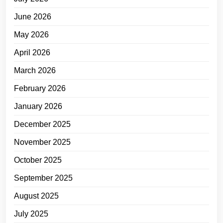
June 2026
May 2026
April 2026
March 2026
February 2026
January 2026
December 2025
November 2025
October 2025
September 2025
August 2025
July 2025