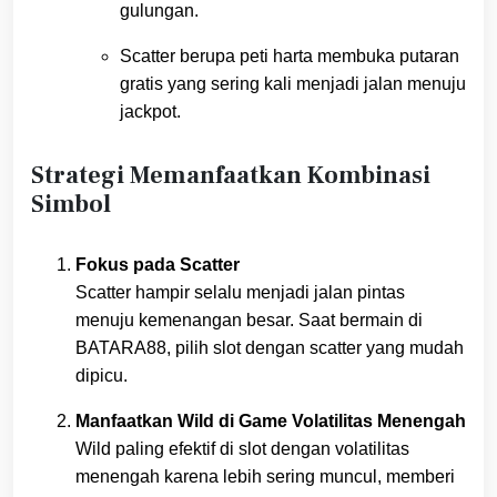
gulungan.
Scatter berupa peti harta membuka putaran
gratis yang sering kali menjadi jalan menuju
jackpot.
Strategi Memanfaatkan Kombinasi
Simbol
Fokus pada Scatter
Scatter hampir selalu menjadi jalan pintas
menuju kemenangan besar. Saat bermain di
BATARA88, pilih slot dengan scatter yang mudah
dipicu.
Manfaatkan Wild di Game Volatilitas Menengah
Wild paling efektif di slot dengan volatilitas
menengah karena lebih sering muncul, memberi