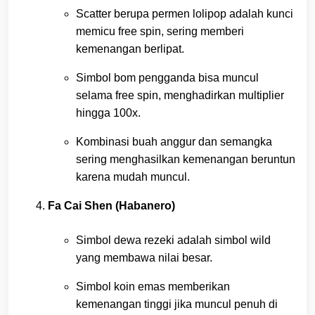
Scatter berupa permen lolipop adalah kunci
memicu free spin, sering memberi
kemenangan berlipat.
Simbol bom pengganda bisa muncul
selama free spin, menghadirkan multiplier
hingga 100x.
Kombinasi buah anggur dan semangka
sering menghasilkan kemenangan beruntun
karena mudah muncul.
Fa Cai Shen (Habanero)
Simbol dewa rezeki adalah simbol wild
yang membawa nilai besar.
Simbol koin emas memberikan
kemenangan tinggi jika muncul penuh di