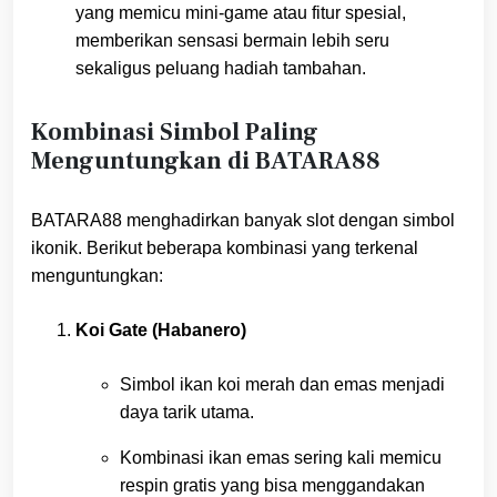
yang memicu mini-game atau fitur spesial,
memberikan sensasi bermain lebih seru
sekaligus peluang hadiah tambahan.
Kombinasi Simbol Paling
Menguntungkan di BATARA88
BATARA88 menghadirkan banyak slot dengan simbol
ikonik. Berikut beberapa kombinasi yang terkenal
menguntungkan:
Koi Gate (Habanero)
Simbol ikan koi merah dan emas menjadi
daya tarik utama.
Kombinasi ikan emas sering kali memicu
respin gratis yang bisa menggandakan