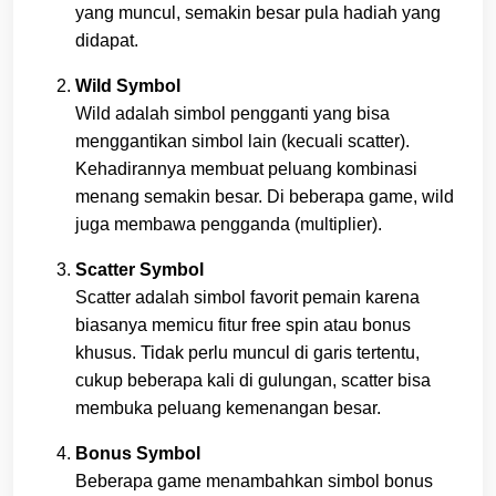
yang muncul, semakin besar pula hadiah yang
didapat.
Wild Symbol
Wild adalah simbol pengganti yang bisa
menggantikan simbol lain (kecuali scatter).
Kehadirannya membuat peluang kombinasi
menang semakin besar. Di beberapa game, wild
juga membawa pengganda (multiplier).
Scatter Symbol
Scatter adalah simbol favorit pemain karena
biasanya memicu fitur free spin atau bonus
khusus. Tidak perlu muncul di garis tertentu,
cukup beberapa kali di gulungan, scatter bisa
membuka peluang kemenangan besar.
Bonus Symbol
Beberapa game menambahkan simbol bonus