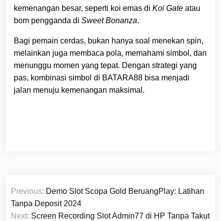
kemenangan besar, seperti koi emas di
Koi Gate
atau
bom pengganda di
Sweet Bonanza
.
Bagi pemain cerdas, bukan hanya soal menekan spin,
melainkan juga membaca pola, memahami simbol, dan
menunggu momen yang tepat. Dengan strategi yang
pas, kombinasi simbol di BATARA88 bisa menjadi
jalan menuju kemenangan maksimal.
Post
Previous:
Demo Slot Scopa Gold BeruangPlay: Latihan
navigation
Tanpa Deposit 2024
Next:
Screen Recording Slot Admin77 di HP Tanpa Takut