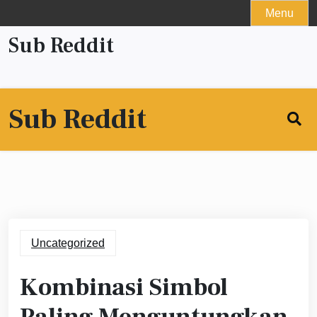
Skip
Menu
to
Sub Reddit
content
Sub Reddit
Uncategorized
Kombinasi Simbol