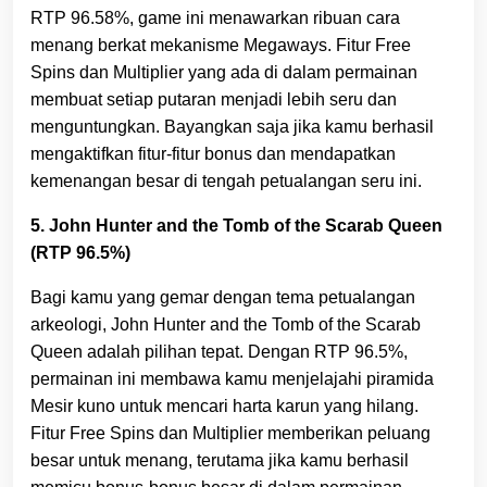
RTP 96.58%, game ini menawarkan ribuan cara
menang berkat mekanisme Megaways. Fitur Free
Spins dan Multiplier yang ada di dalam permainan
membuat setiap putaran menjadi lebih seru dan
menguntungkan. Bayangkan saja jika kamu berhasil
mengaktifkan fitur-fitur bonus dan mendapatkan
kemenangan besar di tengah petualangan seru ini.
5. John Hunter and the Tomb of the Scarab Queen
(RTP 96.5%)
Bagi kamu yang gemar dengan tema petualangan
arkeologi, John Hunter and the Tomb of the Scarab
Queen adalah pilihan tepat. Dengan RTP 96.5%,
permainan ini membawa kamu menjelajahi piramida
Mesir kuno untuk mencari harta karun yang hilang.
Fitur Free Spins dan Multiplier memberikan peluang
besar untuk menang, terutama jika kamu berhasil