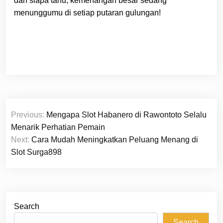
dan siapa tahu, kemenangan besar sedang
menunggumu di setiap putaran gulungan!
Post
Previous:
Mengapa Slot Habanero di Rawontoto Selalu
navigation
Menarik Perhatian Pemain
Next:
Cara Mudah Meningkatkan Peluang Menang di
Slot Surga898
Search
Search