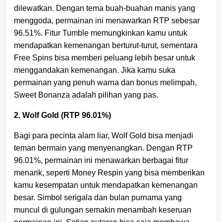
dilewatkan. Dengan tema buah-buahan manis yang
menggoda, permainan ini menawarkan RTP sebesar
96.51%. Fitur Tumble memungkinkan kamu untuk
mendapatkan kemenangan berturut-turut, sementara
Free Spins bisa memberi peluang lebih besar untuk
menggandakan kemenangan. Jika kamu suka
permainan yang penuh warna dan bonus melimpah,
Sweet Bonanza adalah pilihan yang pas.
2. Wolf Gold (RTP 96.01%)
Bagi para pecinta alam liar, Wolf Gold bisa menjadi
teman bermain yang menyenangkan. Dengan RTP
96.01%, permainan ini menawarkan berbagai fitur
menarik, seperti Money Respin yang bisa memberikan
kamu kesempatan untuk mendapatkan kemenangan
besar. Simbol serigala dan bulan purnama yang
muncul di gulungan semakin menambah keseruan