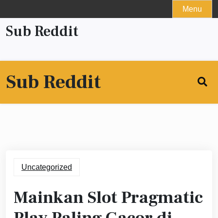
Skip
Menu
to
Sub Reddit
content
Sub Reddit
Uncategorized
Mainkan Slot Pragmatic