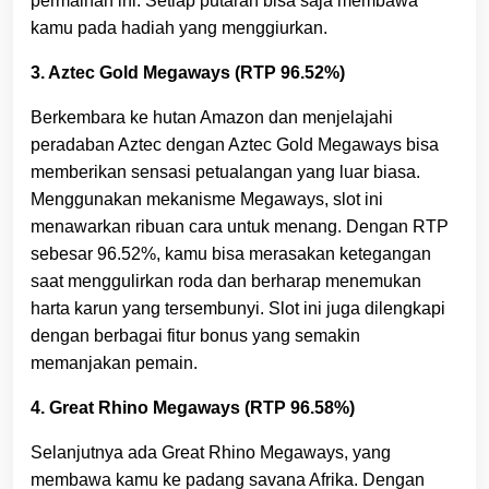
permainan ini. Setiap putaran bisa saja membawa
kamu pada hadiah yang menggiurkan.
3. Aztec Gold Megaways (RTP 96.52%)
Berkembara ke hutan Amazon dan menjelajahi
peradaban Aztec dengan Aztec Gold Megaways bisa
memberikan sensasi petualangan yang luar biasa.
Menggunakan mekanisme Megaways, slot ini
menawarkan ribuan cara untuk menang. Dengan RTP
sebesar 96.52%, kamu bisa merasakan ketegangan
saat menggulirkan roda dan berharap menemukan
harta karun yang tersembunyi. Slot ini juga dilengkapi
dengan berbagai fitur bonus yang semakin
memanjakan pemain.
4. Great Rhino Megaways (RTP 96.58%)
Selanjutnya ada Great Rhino Megaways, yang
membawa kamu ke padang savana Afrika. Dengan