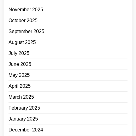
November 2025
October 2025
September 2025
August 2025
July 2025
June 2025
May 2025
April 2025
March 2025
February 2025
January 2025
December 2024