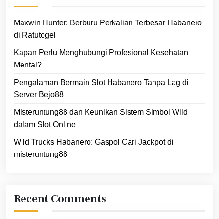
Maxwin Hunter: Berburu Perkalian Terbesar Habanero
di Ratutogel
Kapan Perlu Menghubungi Profesional Kesehatan
Mental?
Pengalaman Bermain Slot Habanero Tanpa Lag di
Server Bejo88
Misteruntung88 dan Keunikan Sistem Simbol Wild
dalam Slot Online
Wild Trucks Habanero: Gaspol Cari Jackpot di
misteruntung88
Recent Comments