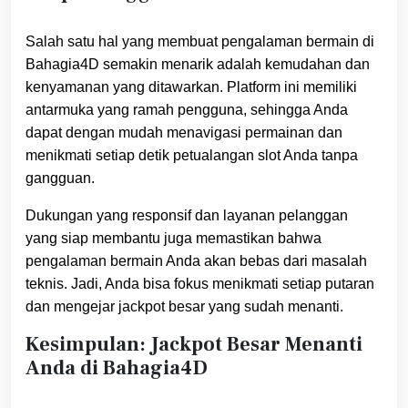
Salah satu hal yang membuat pengalaman bermain di
Bahagia4D semakin menarik adalah kemudahan dan
kenyamanan yang ditawarkan. Platform ini memiliki
antarmuka yang ramah pengguna, sehingga Anda
dapat dengan mudah menavigasi permainan dan
menikmati setiap detik petualangan slot Anda tanpa
gangguan.
Dukungan yang responsif dan layanan pelanggan
yang siap membantu juga memastikan bahwa
pengalaman bermain Anda akan bebas dari masalah
teknis. Jadi, Anda bisa fokus menikmati setiap putaran
dan mengejar jackpot besar yang sudah menanti.
Kesimpulan: Jackpot Besar Menanti
Anda di Bahagia4D