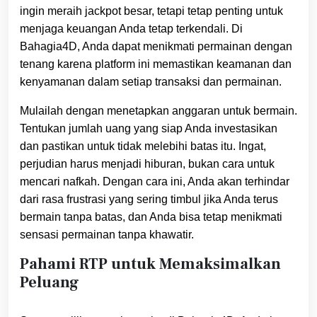
ingin meraih jackpot besar, tetapi tetap penting untuk
menjaga keuangan Anda tetap terkendali. Di
Bahagia4D, Anda dapat menikmati permainan dengan
tenang karena platform ini memastikan keamanan dan
kenyamanan dalam setiap transaksi dan permainan.
Mulailah dengan menetapkan anggaran untuk bermain.
Tentukan jumlah uang yang siap Anda investasikan
dan pastikan untuk tidak melebihi batas itu. Ingat,
perjudian harus menjadi hiburan, bukan cara untuk
mencari nafkah. Dengan cara ini, Anda akan terhindar
dari rasa frustrasi yang sering timbul jika Anda terus
bermain tanpa batas, dan Anda bisa tetap menikmati
sensasi permainan tanpa khawatir.
Pahami RTP untuk Memaksimalkan
Peluang