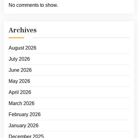
No comments to show.
Archives
August 2026
July 2026
June 2026
May 2026
April 2026
March 2026
February 2026
January 2026
December 2025