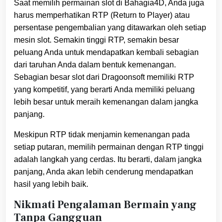
Saat memilih permainan slot di Bahagia4D, Anda juga
harus memperhatikan RTP (Return to Player) atau
persentase pengembalian yang ditawarkan oleh setiap
mesin slot. Semakin tinggi RTP, semakin besar
peluang Anda untuk mendapatkan kembali sebagian
dari taruhan Anda dalam bentuk kemenangan.
Sebagian besar slot dari Dragoonsoft memiliki RTP
yang kompetitif, yang berarti Anda memiliki peluang
lebih besar untuk meraih kemenangan dalam jangka
panjang.
Meskipun RTP tidak menjamin kemenangan pada
setiap putaran, memilih permainan dengan RTP tinggi
adalah langkah yang cerdas. Itu berarti, dalam jangka
panjang, Anda akan lebih cenderung mendapatkan
hasil yang lebih baik.
Nikmati Pengalaman Bermain yang
Tanpa Gangguan