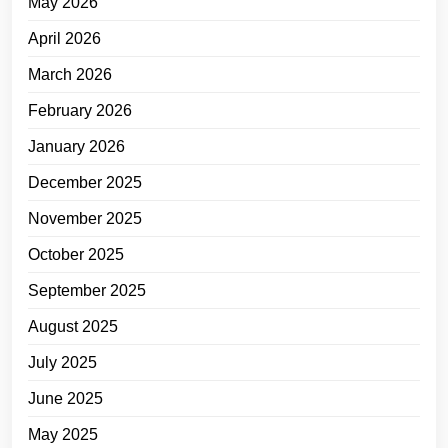
May 2026
April 2026
March 2026
February 2026
January 2026
December 2025
November 2025
October 2025
September 2025
August 2025
July 2025
June 2025
May 2025