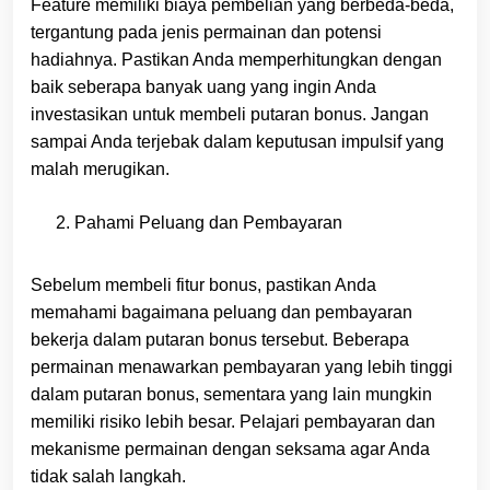
Feature memiliki biaya pembelian yang berbeda-beda,
tergantung pada jenis permainan dan potensi
hadiahnya. Pastikan Anda memperhitungkan dengan
baik seberapa banyak uang yang ingin Anda
investasikan untuk membeli putaran bonus. Jangan
sampai Anda terjebak dalam keputusan impulsif yang
malah merugikan.
Pahami Peluang dan Pembayaran
Sebelum membeli fitur bonus, pastikan Anda
memahami bagaimana peluang dan pembayaran
bekerja dalam putaran bonus tersebut. Beberapa
permainan menawarkan pembayaran yang lebih tinggi
dalam putaran bonus, sementara yang lain mungkin
memiliki risiko lebih besar. Pelajari pembayaran dan
mekanisme permainan dengan seksama agar Anda
tidak salah langkah.