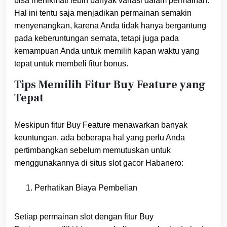
bisa menikmati lebih banyak variasi dalam permainan.
Hal ini tentu saja menjadikan permainan semakin
menyenangkan, karena Anda tidak hanya bergantung
pada keberuntungan semata, tetapi juga pada
kemampuan Anda untuk memilih kapan waktu yang
tepat untuk membeli fitur bonus.
Tips Memilih Fitur Buy Feature yang
Tepat
Meskipun fitur Buy Feature menawarkan banyak
keuntungan, ada beberapa hal yang perlu Anda
pertimbangkan sebelum memutuskan untuk
menggunakannya di situs slot gacor Habanero:
Perhatikan Biaya Pembelian
Setiap permainan slot dengan fitur Buy