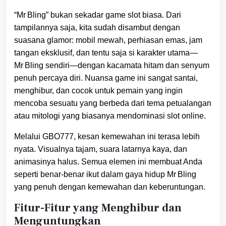
“Mr Bling” bukan sekadar game slot biasa. Dari
tampilannya saja, kita sudah disambut dengan
suasana glamor: mobil mewah, perhiasan emas, jam
tangan eksklusif, dan tentu saja si karakter utama—
Mr Bling sendiri—dengan kacamata hitam dan senyum
penuh percaya diri. Nuansa game ini sangat santai,
menghibur, dan cocok untuk pemain yang ingin
mencoba sesuatu yang berbeda dari tema petualangan
atau mitologi yang biasanya mendominasi slot online.
Melalui GBO777, kesan kemewahan ini terasa lebih
nyata. Visualnya tajam, suara latarnya kaya, dan
animasinya halus. Semua elemen ini membuat Anda
seperti benar-benar ikut dalam gaya hidup Mr Bling
yang penuh dengan kemewahan dan keberuntungan.
Fitur-Fitur yang Menghibur dan
Menguntungkan