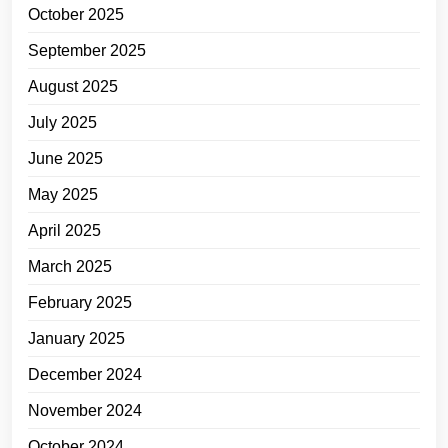
October 2025
September 2025
August 2025
July 2025
June 2025
May 2025
April 2025
March 2025
February 2025
January 2025
December 2024
November 2024
October 2024