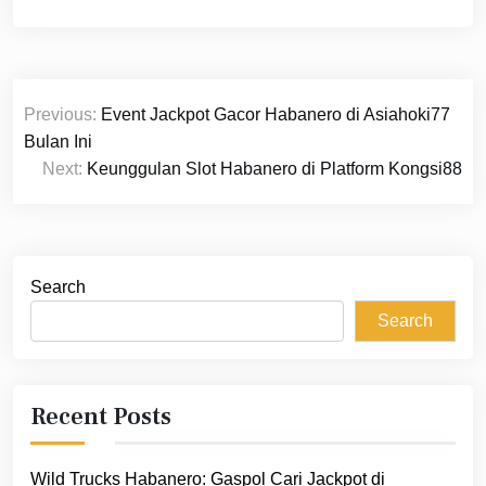
Post
Previous:
Event Jackpot Gacor Habanero di Asiahoki77
navigation
Bulan Ini
Next:
Keunggulan Slot Habanero di Platform Kongsi88
Search
Search
Recent Posts
Wild Trucks Habanero: Gaspol Cari Jackpot di