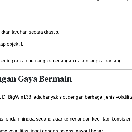
kan taruhan secara drastis.
p objektif.
, meningkatkan peluang kemenangan dalam jangka panjang.
engan Gaya Bermain
. Di BigWin138, ada banyak slot dengan berbagai jenis volatilita
as rendah hingga sedang agar kemenangan kecil tapi konsisten
me volatilitas tinggi dengan potensi payout besar.