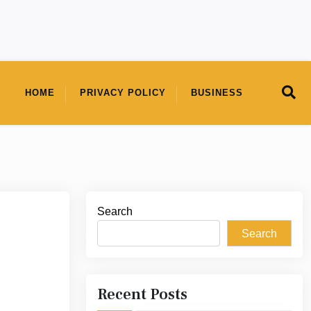
HOME
PRIVACY POLICY
BUSINESS
Search
Search
Recent Posts