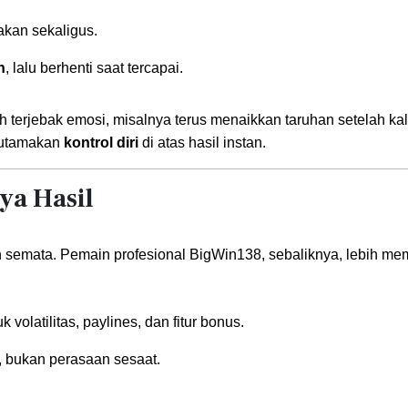
kan sekaligus.
n
, lalu berhenti saat tercapai.
ah terjebak emosi, misalnya terus menaikkan taruhan setelah ka
ngutamakan
kontrol diri
di atas hasil instan.
ya Hasil
 semata. Pemain profesional BigWin138, sebaliknya, lebih me
volatilitas, paylines, dan fitur bonus.
i, bukan perasaan sesaat.