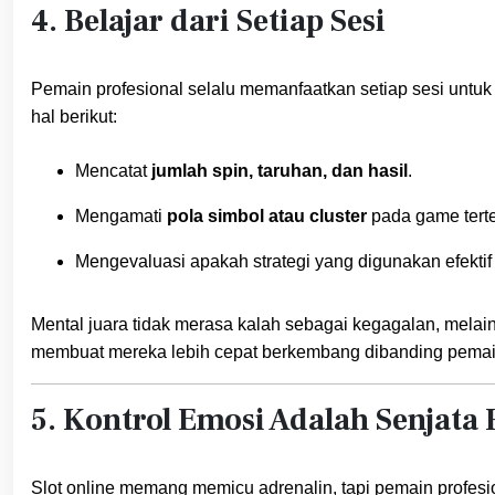
4. Belajar dari Setiap Sesi
Pemain profesional selalu memanfaatkan setiap sesi untuk
hal berikut:
Mencatat
jumlah spin, taruhan, dan hasil
.
Mengamati
pola simbol atau cluster
pada game terte
Mengevaluasi apakah strategi yang digunakan efektif 
Mental juara tidak merasa kalah sebagai kegagalan, melain
membuat mereka lebih cepat berkembang dibanding pemai
5. Kontrol Emosi Adalah Senjata 
Slot online memang memicu adrenalin, tapi pemain profes