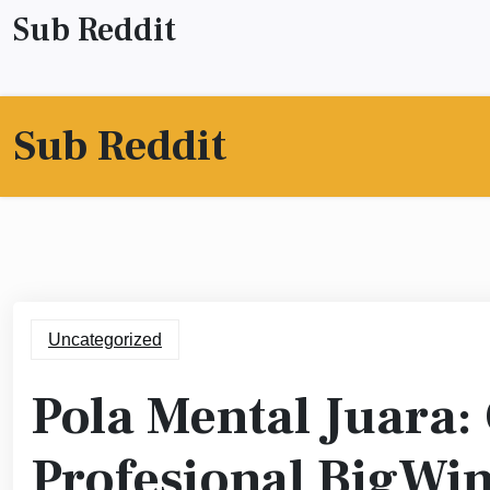
Skip
Sub Reddit
to
content
Sub Reddit
Uncategorized
Pola Mental Juara:
Profesional BigWi