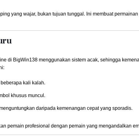
ng yang wajar, bukan tujuan tunggal. Ini membuat permainan l
uru
nline di BigWin138 menggunakan sistem acak, sehingga kemen
i:
beberapa kali kalah.
mbol khusus muncul.
 menguntungkan daripada kemenangan cepat yang sporadis.
akan pemain profesional dengan pemain yang mengandalkan em