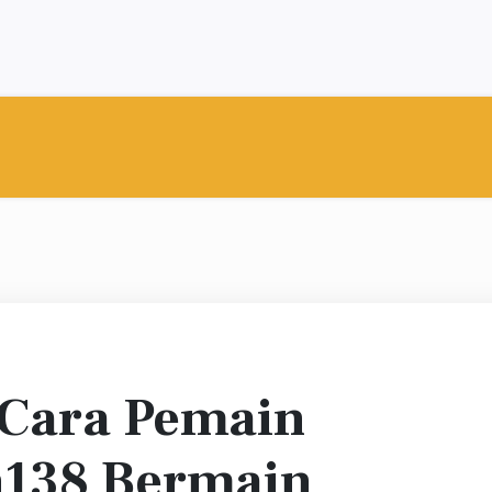
 Cara Pemain
n138 Bermain