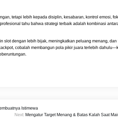
gan, tetapi lebih kepada disiplin, kesabaran, kontrol emosi, f
fesional tahu bahwa strategi terbaik adalah kombinasi antara 
n slot dengan lebih bijak, meningkatkan peluang menang, dan 
jackpot, cobalah membangun pola pikir juara terlebih dahulu—
keberuntungan.
Membuatnya Istimewa
Next:
Mengatur Target Menang & Batas Kalah Saat Main