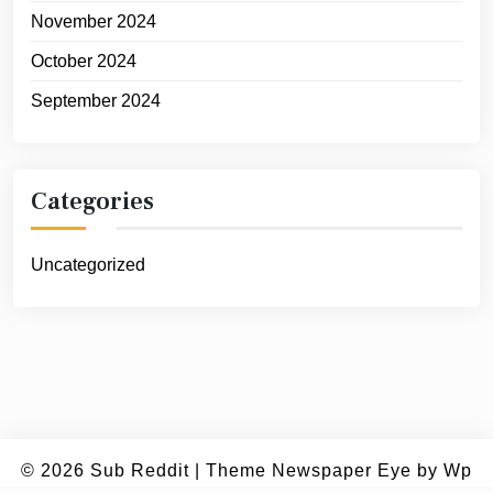
November 2024
October 2024
September 2024
Categories
Uncategorized
© 2026
Sub Reddit
|
Theme Newspaper Eye
by Wp