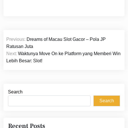
Post
Previous:
Dreams of Macau Slot Gacor – Pola JP
navigation
Ratusan Juta
Next:
Waktunya Move On ke Platform yang Memberi Win
Lebih Besar: Slot!
Search
Search
Recent Posts