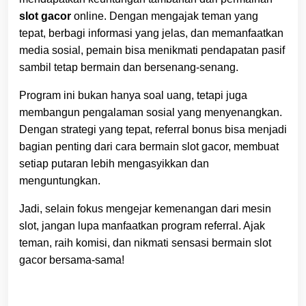
slot gacor
online. Dengan mengajak teman yang
tepat, berbagi informasi yang jelas, dan memanfaatkan
media sosial, pemain bisa menikmati pendapatan pasif
sambil tetap bermain dan bersenang-senang.
Program ini bukan hanya soal uang, tetapi juga
membangun pengalaman sosial yang menyenangkan.
Dengan strategi yang tepat, referral bonus bisa menjadi
bagian penting dari cara bermain slot gacor, membuat
setiap putaran lebih mengasyikkan dan
menguntungkan.
Jadi, selain fokus mengejar kemenangan dari mesin
slot, jangan lupa manfaatkan program referral. Ajak
teman, raih komisi, dan nikmati sensasi bermain slot
gacor bersama-sama!