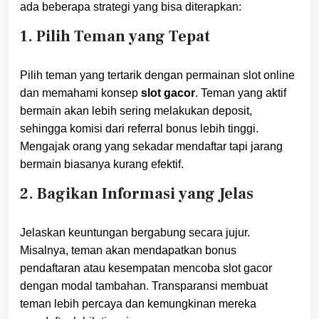
ada beberapa strategi yang bisa diterapkan:
1. Pilih Teman yang Tepat
Pilih teman yang tertarik dengan permainan slot online
dan memahami konsep
slot gacor
. Teman yang aktif
bermain akan lebih sering melakukan deposit,
sehingga komisi dari referral bonus lebih tinggi.
Mengajak orang yang sekadar mendaftar tapi jarang
bermain biasanya kurang efektif.
2. Bagikan Informasi yang Jelas
Jelaskan keuntungan bergabung secara jujur.
Misalnya, teman akan mendapatkan bonus
pendaftaran atau kesempatan mencoba slot gacor
dengan modal tambahan. Transparansi membuat
teman lebih percaya dan kemungkinan mereka