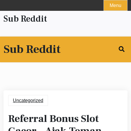
Skip
Menu
to
Sub Reddit
content
Sub Reddit
Uncategorized
Referral Bonus Slot