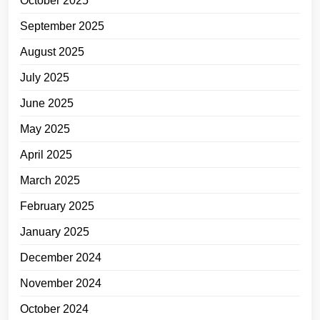
October 2025
September 2025
August 2025
July 2025
June 2025
May 2025
April 2025
March 2025
February 2025
January 2025
December 2024
November 2024
October 2024