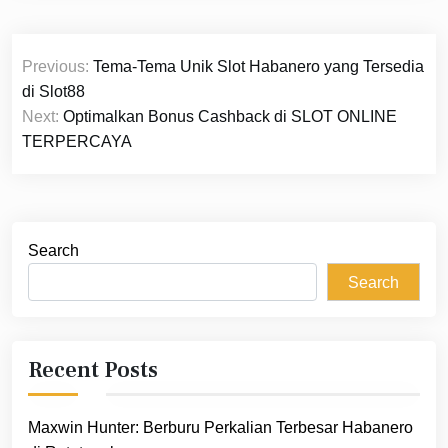
Post
Previous:
Tema-Tema Unik Slot Habanero yang Tersedia
navigation
di Slot88
Next:
Optimalkan Bonus Cashback di SLOT ONLINE
TERPERCAYA
Search
Search
Recent Posts
Maxwin Hunter: Berburu Perkalian Terbesar Habanero