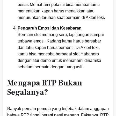
besar. Memahami pola ini bisa membantumu
menentukan kapan harus menaikkan atau
menurunkan taruhan saat bermain di AktorHoki.
Pengaruh Emosi dan Kesabaran
Bermain slot memang seru, tapi jangan sampai
terbawa emosi. Kadang kamu harus bersabar
dan tahu kapan harus berhenti. Di AktorHoki,
kamu bisa mencoba berbagai slot Habanero
dengan fitur demo untuk memahami dinamika
sebelum bermain dengan uang asli.
Mengapa RTP Bukan
Segalanya?
Banyak pemain pemula yang terjebak dalam anggapan
bahwa RTP tinggi berarti pasti menang. Faktanya, RTP