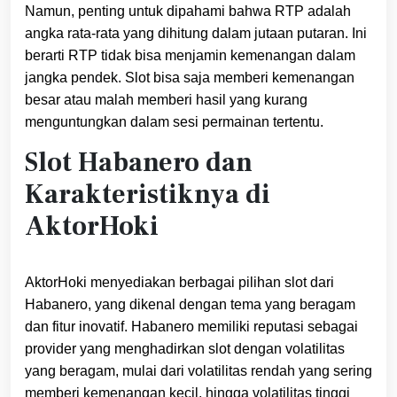
Namun, penting untuk dipahami bahwa RTP adalah
angka rata-rata yang dihitung dalam jutaan putaran. Ini
berarti RTP tidak bisa menjamin kemenangan dalam
jangka pendek. Slot bisa saja memberi kemenangan
besar atau malah memberi hasil yang kurang
menguntungkan dalam sesi permainan tertentu.
Slot Habanero dan
Karakteristiknya di
AktorHoki
AktorHoki menyediakan berbagai pilihan slot dari
Habanero, yang dikenal dengan tema yang beragam
dan fitur inovatif. Habanero memiliki reputasi sebagai
provider yang menghadirkan slot dengan volatilitas
yang beragam, mulai dari volatilitas rendah yang sering
memberi kemenangan kecil, hingga volatilitas tinggi