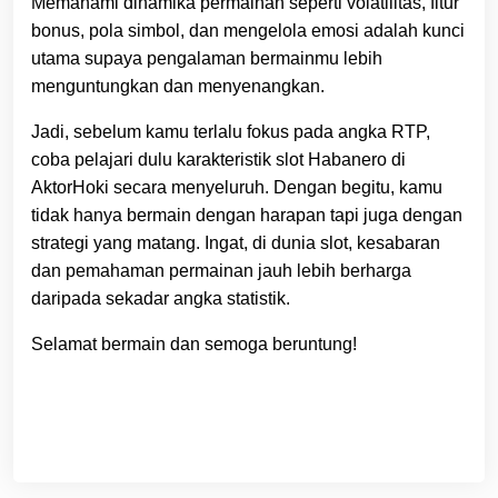
Memahami dinamika permainan seperti volatilitas, fitur
bonus, pola simbol, dan mengelola emosi adalah kunci
utama supaya pengalaman bermainmu lebih
menguntungkan dan menyenangkan.
Jadi, sebelum kamu terlalu fokus pada angka RTP,
coba pelajari dulu karakteristik slot Habanero di
AktorHoki secara menyeluruh. Dengan begitu, kamu
tidak hanya bermain dengan harapan tapi juga dengan
strategi yang matang. Ingat, di dunia slot, kesabaran
dan pemahaman permainan jauh lebih berharga
daripada sekadar angka statistik.
Selamat bermain dan semoga beruntung!