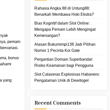
Rahasia Angka 88 di Untung88:
Benarkah Membawa Hoki Ekstra?
Bias Kognitif dalam Slot Online:
Mengapa Pemain Lebih Mengingat
anyak
Kemenangan?
knya, pemain
Alasan Bukumimpi138 Jadi Pilihan
bervariasi.
Nomor 1 Pecinta Koi Gate
lama, bonus
Pergantian Domain Superbandar:
mahami
Risiko Keamanan bagi Pengguna
Slot Calaveras Explosivas Habanero:
ra yang
Pengalaman Unik di Dewitogel
Recent Comments