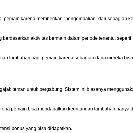
kai pemain karena memberikan “pengembalian” dari sebagian k
 berdasarkan aktivitas bermain dalam periode tertentu, seperti 
aman tambahan bagi pemain karena sebagian dana mereka bisa
ngajak teman untuk bergabung. Sistem ini biasanya mengguna
 karena pemain bisa mendapatkan keuntungan tambahan hanya 
ensi bonus yang bisa didapatkan.