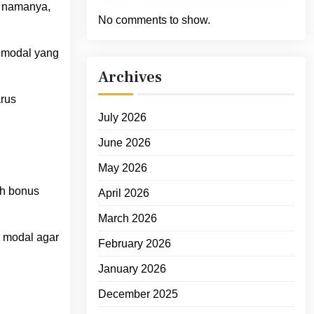
i namanya,
No comments to show.
 modal yang
Archives
arus
July 2026
June 2026
May 2026
ah bonus
April 2026
March 2026
n modal agar
February 2026
January 2026
December 2025