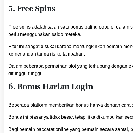
5. Free Spins
Free spins adalah salah satu bonus paling populer dalam 
perlu menggunakan saldo mereka.
Fitur ini sangat disukai karena memungkinkan pemain m
kemenangan tanpa risiko tambahan.
Dalam beberapa permainan slot yang terhubung dengan ekos
ditunggu-tunggu.
6. Bonus Harian Login
Beberapa platform memberikan bonus hanya dengan cara se
Bonus ini biasanya tidak besar, tetapi jika dikumpulkan s
Bagi pemain baccarat online yang bermain secara santai, 