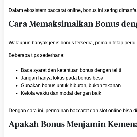
Dalam ekosistem baccarat online, bonus ini sering diman
Cara Memaksimalkan Bonus deng
Walaupun banyak jenis bonus tersedia, pemain tetap per
Beberapa tips sederhana:
Baca syarat dan ketentuan bonus dengan teliti
Jangan hanya fokus pada bonus besar
Gunakan bonus untuk hiburan, bukan tekanan
Kelola waktu dan modal dengan baik
Dengan cara ini, permainan baccarat dan slot online bisa di
Apakah Bonus Menjamin Kemen