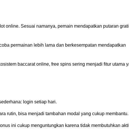
slot online. Sesuai namanya, pemain mendapatkan putaran grati
encoba permainan lebih lama dan berkesempatan mendapatkan
istem baccarat online, free spins sering menjadi fitur utama 
derhana: login setiap hari.
ecara rutin, bisa menjadi tambahan modal yang cukup membantu.
bonus ini cukup menguntungkan karena tidak membutuhkan akti