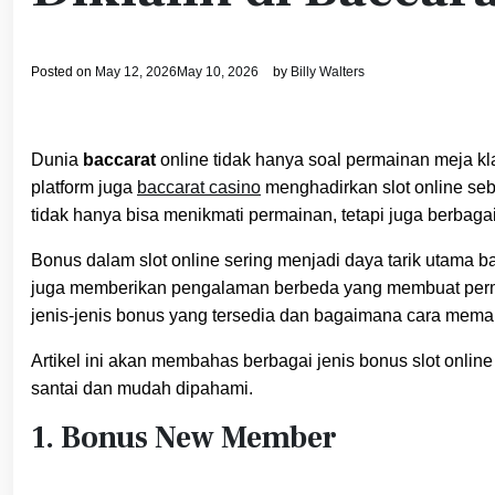
Posted on
May 12, 2026
May 10, 2026
by
Billy Walters
Dunia
baccarat
online tidak hanya soal permainan meja 
platform juga
baccarat casino
menghadirkan slot online seb
tidak hanya bisa menikmati permainan, tetapi juga berbaga
Bonus dalam slot online sering menjadi daya tarik utama
juga memberikan pengalaman berbeda yang membuat perm
jenis-jenis bonus yang tersedia dan bagaimana cara mema
Artikel ini akan membahas berbagai jenis bonus slot onlin
santai dan mudah dipahami.
1. Bonus New Member