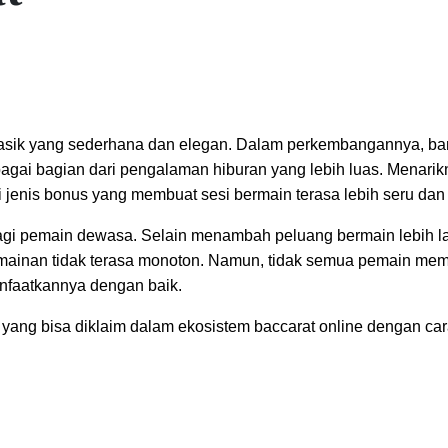
klasik yang sederhana dan elegan. Dalam perkembangannya, b
agai bagian dari pengalaman hiburan yang lebih luas. Menari
i jenis bonus yang membuat sesi bermain terasa lebih seru dan 
 bagi pemain dewasa. Selain menambah peluang bermain lebih 
ainan tidak terasa monoton. Namun, tidak semua pemain me
nfaatkannya dengan baik.
e yang bisa diklaim dalam ekosistem baccarat online dengan ca