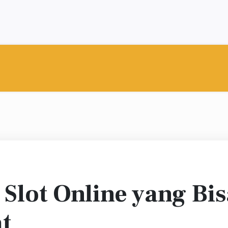
Slot Online yang Bis
t