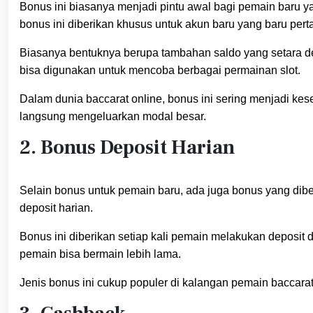
Bonus ini biasanya menjadi pintu awal bagi pemain baru y
bonus ini diberikan khusus untuk akun baru yang baru pert
Biasanya bentuknya berupa tambahan saldo yang setara 
bisa digunakan untuk mencoba berbagai permainan slot.
Dalam dunia baccarat online, bonus ini sering menjadi k
langsung mengeluarkan modal besar.
2. Bonus Deposit Harian
Selain bonus untuk pemain baru, ada juga bonus yang dibe
deposit harian.
Bonus ini diberikan setiap kali pemain melakukan deposit
pemain bisa bermain lebih lama.
Jenis bonus ini cukup populer di kalangan pemain baccarat