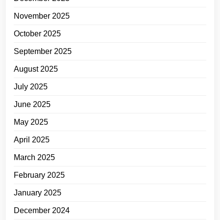
November 2025
October 2025
September 2025
August 2025
July 2025
June 2025
May 2025
April 2025
March 2025
February 2025
January 2025
December 2024