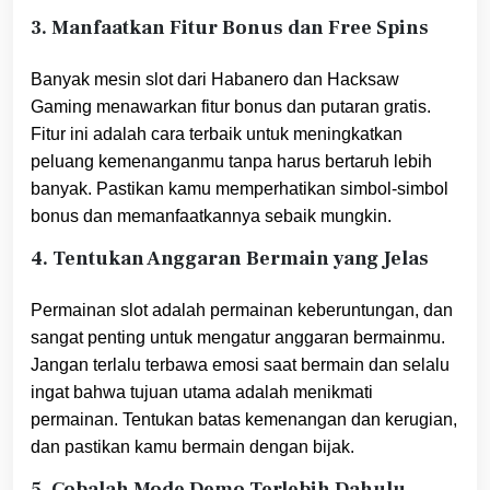
3.
Manfaatkan Fitur Bonus dan Free Spins
Banyak mesin slot dari Habanero dan Hacksaw
Gaming menawarkan fitur bonus dan putaran gratis.
Fitur ini adalah cara terbaik untuk meningkatkan
peluang kemenanganmu tanpa harus bertaruh lebih
banyak. Pastikan kamu memperhatikan simbol-simbol
bonus dan memanfaatkannya sebaik mungkin.
4.
Tentukan Anggaran Bermain yang Jelas
Permainan slot adalah permainan keberuntungan, dan
sangat penting untuk mengatur anggaran bermainmu.
Jangan terlalu terbawa emosi saat bermain dan selalu
ingat bahwa tujuan utama adalah menikmati
permainan. Tentukan batas kemenangan dan kerugian,
dan pastikan kamu bermain dengan bijak.
5.
Cobalah Mode Demo Terlebih Dahulu