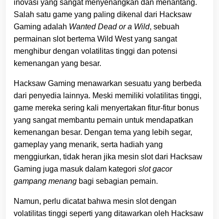
inovasi yang sangat menyenangkan dan menantang.
Salah satu game yang paling dikenal dari Hacksaw
Gaming adalah
Wanted Dead or a Wild
, sebuah
permainan slot bertema Wild West yang sangat
menghibur dengan volatilitas tinggi dan potensi
kemenangan yang besar.
Hacksaw Gaming menawarkan sesuatu yang berbeda
dari penyedia lainnya. Meski memiliki volatilitas tinggi,
game mereka sering kali menyertakan fitur-fitur bonus
yang sangat membantu pemain untuk mendapatkan
kemenangan besar. Dengan tema yang lebih segar,
gameplay yang menarik, serta hadiah yang
menggiurkan, tidak heran jika mesin slot dari Hacksaw
Gaming juga masuk dalam kategori
slot gacor
gampang menang
bagi sebagian pemain.
Namun, perlu dicatat bahwa mesin slot dengan
volatilitas tinggi seperti yang ditawarkan oleh Hacksaw