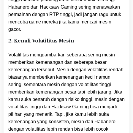
Habanero dan Hacksaw Gaming sering menawarkan
permainan dengan RTP tinggi, jadi jangan ragu untuk
mencoba game mereka jika kamu mencari mesin
gacor.
2.
Kenali Volatilitas Mesin
Volatilitas menggambarkan seberapa sering mesin
memberikan kemenangan dan seberapa besar
kemenangan tersebut. Mesin dengan volatilitas rendah
biasanya memberikan kemenangan kecil namun
sering, sementara mesin dengan volatilitas tinggi
memberikan kemenangan besar tapi lebih jarang. Jika
kamu suka bertaruh dengan risiko tinggi, mesin dengan
volatilitas tinggi dari Hacksaw Gaming bisa menjadi
pilihan yang menarik. Tapi, jika kamu lebih suka
kemenangan yang konsisten, mesin dari Habanero
dengan volatilitas lebih rendah bisa lebih cocok.