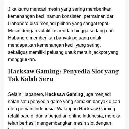
Jika kamu mencari mesin yang sering memberikan
kemenangan kecil namun konsisten, permainan dari
Habanero bisa menjadi pilihan yang sangat tepat.
Mesin dengan volatilitas rendah hingga sedang dari
Habanero memberikan banyak peluang untuk
mendapatkan kemenangan kecil yang sering,
sekaligus memiliki peluang untuk meraih jackpot yang
menggiurkan.
Hacksaw Gaming: Penyedia Slot yang
Tak Kalah Seru
Selain Habanero,
Hacksaw Gaming
juga menjadi
salah satu penyedia game yang semakin banyak dicari
oleh pemain Indonesia. Walaupun Hacksaw Gaming
relatif baru di dunia perjudian online Indonesia, mereka
telah berhasil mengembangkan mesin slot dengan