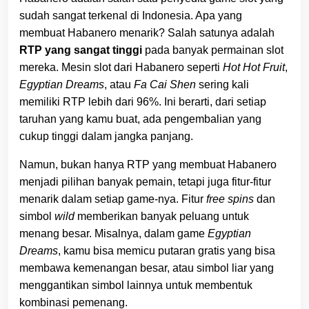
sudah sangat terkenal di Indonesia. Apa yang
membuat Habanero menarik? Salah satunya adalah
RTP yang sangat tinggi
pada banyak permainan slot
mereka. Mesin slot dari Habanero seperti
Hot Hot Fruit
,
Egyptian Dreams
, atau
Fa Cai Shen
sering kali
memiliki RTP lebih dari 96%. Ini berarti, dari setiap
taruhan yang kamu buat, ada pengembalian yang
cukup tinggi dalam jangka panjang.
Namun, bukan hanya RTP yang membuat Habanero
menjadi pilihan banyak pemain, tetapi juga fitur-fitur
menarik dalam setiap game-nya. Fitur
free spins
dan
simbol
wild
memberikan banyak peluang untuk
menang besar. Misalnya, dalam game
Egyptian
Dreams
, kamu bisa memicu putaran gratis yang bisa
membawa kemenangan besar, atau simbol liar yang
menggantikan simbol lainnya untuk membentuk
kombinasi pemenang.