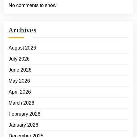
No comments to show.
Archives
August 2026
July 2026
June 2026
May 2026
April 2026
March 2026
February 2026
January 2026
December 2025