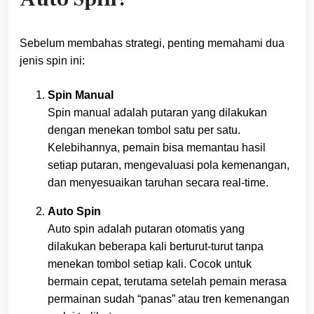
Sebelum membahas strategi, penting memahami dua
jenis spin ini:
Spin Manual
Spin manual adalah putaran yang dilakukan
dengan menekan tombol satu per satu.
Kelebihannya, pemain bisa memantau hasil
setiap putaran, mengevaluasi pola kemenangan,
dan menyesuaikan taruhan secara real-time.
Auto Spin
Auto spin adalah putaran otomatis yang
dilakukan beberapa kali berturut-turut tanpa
menekan tombol setiap kali. Cocok untuk
bermain cepat, terutama setelah pemain merasa
permainan sudah “panas” atau tren kemenangan