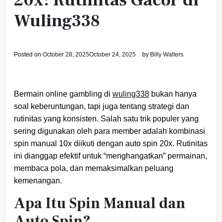
20x: Rutinitas Gacor di
Wuling338
Posted on
October 28, 2025
October 24, 2025
by
Billy Walters
Bermain online gambling di
wuling338
bukan hanya
soal keberuntungan, tapi juga tentang strategi dan
rutinitas yang konsisten. Salah satu trik populer yang
sering digunakan oleh para member adalah kombinasi
spin manual 10x diikuti dengan auto spin 20x. Rutinitas
ini dianggap efektif untuk “menghangatkan” permainan,
membaca pola, dan memaksimalkan peluang
kemenangan.
Apa Itu Spin Manual dan
Auto Spin?