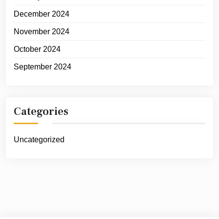
December 2024
November 2024
October 2024
September 2024
Categories
Uncategorized