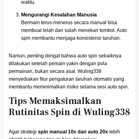
waktu.
Mengurangi Kesalahan Manusia
Bermain terus-menerus secara manual bisa
membuat lelah dan salah menekan tombol. Auto
spin membantu menjaga konsistensi taruhan.
Namun, penting diingat bahwa auto spin sebaiknya
dilakukan setelah pemain yakin dengan pola
permainan, bukan secara asal. Wuling338
menyediakan fitur pengaturan taruhan otomatis yang
membantu meminimalkan risiko selama sesi auto spin.
Tips Memaksimalkan
Rutinitas Spin di Wuling338
Agar strategi
spin manual 10x dan auto 20x
lebih