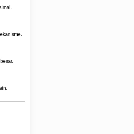
simal.
mekanisme.
besar.
in.