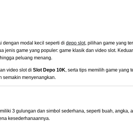
 dengan modal kecil seperti di
depo slot
, pilihan game yang te
 jenis game yang populer: game klasik dan video slot. Kedua
, hingga peluang menang.
an video slot di
Slot Depo 10K
, serta tips memilih game yang t
ain semakin menyenangkan.
miliki 3 gulungan dan simbol sederhana, seperti buah, angka, a
arena kesederhanaannya.