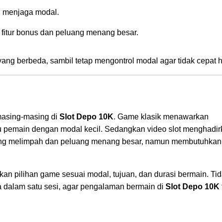
n menjaga modal.
 fitur bonus dan peluang menang besar.
ang berbeda, sambil tetap mengontrol modal agar tidak cepat h
masing-masing di
Slot Depo 10K
. Game klasik menawarkan
u pemain dengan modal kecil. Sedangkan video slot menghadi
 yang melimpah dan peluang menang besar, namun membutuhkan 
 pilihan game sesuai modal, tujuan, dan durasi bermain. Ti
dalam satu sesi, agar pengalaman bermain di
Slot Depo 10K