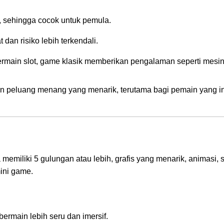
n, sehingga cocok untuk pemula.
t dan risiko lebih terkendali.
main slot, game klasik memberikan pengalaman seperti mesin sl
an peluang menang yang menarik, terutama bagi pemain yang i
ya memiliki 5 gulungan atau lebih, grafis yang menarik, animasi, 
mini game.
rmain lebih seru dan imersif.