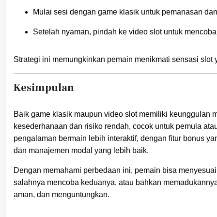
Mulai sesi dengan game klasik untuk pemanasan da
Setelah nyaman, pindah ke video slot untuk mencoba
Strategi ini memungkinkan pemain menikmati sensasi slot y
Kesimpulan
Baik game klasik maupun video slot memiliki keunggulan 
kesederhanaan dan risiko rendah, cocok untuk pemula ata
pengalaman bermain lebih interaktif, dengan fitur bonus
dan manajemen modal yang lebih baik.
Dengan memahami perbedaan ini, pemain bisa menyesuaikan
salahnya mencoba keduanya, atau bahkan memadukannya 
aman, dan menguntungkan.