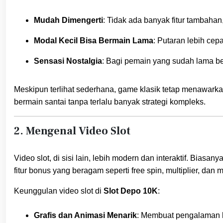
Mudah Dimengerti
: Tidak ada banyak fitur tambaha
Modal Kecil Bisa Bermain Lama
: Putaran lebih cepa
Sensasi Nostalgia
: Bagi pemain yang sudah lama ber
Meskipun terlihat sederhana, game klasik tetap menawark
bermain santai tanpa terlalu banyak strategi kompleks.
2. Mengenal Video Slot
Video slot, di sisi lain, lebih modern dan interaktif. Biasan
fitur bonus yang beragam seperti free spin, multiplier, dan 
Keunggulan video slot di
Slot Depo 10K
:
Grafis dan Animasi Menarik
: Membuat pengalaman be