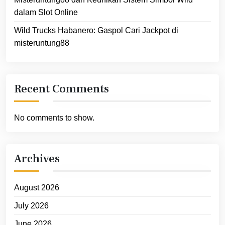
dalam Slot Online
Wild Trucks Habanero: Gaspol Cari Jackpot di
misteruntung88
Recent Comments
No comments to show.
Archives
August 2026
July 2026
June 2026