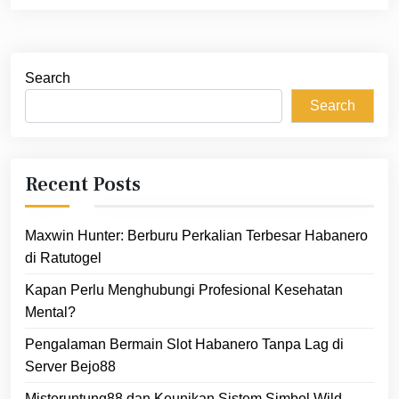
Search
Search
Recent Posts
Maxwin Hunter: Berburu Perkalian Terbesar Habanero
di Ratutogel
Kapan Perlu Menghubungi Profesional Kesehatan
Mental?
Pengalaman Bermain Slot Habanero Tanpa Lag di
Server Bejo88
Misteruntung88 dan Keunikan Sistem Simbol Wild