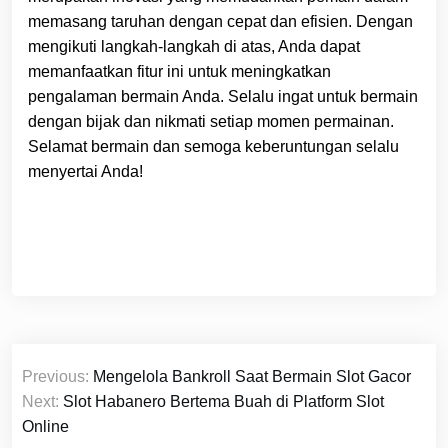
memasang taruhan dengan cepat dan efisien.
Dengan
mengikuti langkah-langkah di atas, Anda dapat
memanfaatkan fitur ini untuk meningkatkan
pengalaman bermain Anda.
Selalu ingat untuk bermain
dengan bijak dan nikmati setiap momen permainan.
Selamat bermain dan semoga keberuntungan selalu
menyertai Anda!
Post
Previous:
Mengelola Bankroll Saat Bermain Slot Gacor
navigation
Next:
Slot Habanero Bertema Buah di Platform Slot
Online