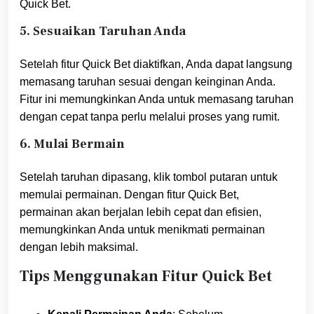
Quick Bet.
5.
Sesuaikan Taruhan Anda
Setelah fitur Quick Bet diaktifkan, Anda dapat langsung
memasang taruhan sesuai dengan keinginan Anda.
Fitur ini memungkinkan Anda untuk memasang taruhan
dengan cepat tanpa perlu melalui proses yang rumit.
6.
Mulai Bermain
Setelah taruhan dipasang, klik tombol putaran untuk
memulai permainan.
Dengan fitur Quick Bet,
permainan akan berjalan lebih cepat dan efisien,
memungkinkan Anda untuk menikmati permainan
dengan lebih maksimal.
Tips Menggunakan Fitur Quick Bet