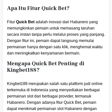
Apa Itu Fitur Quick Bet?
Fitur
Quick Bet
adalah inovasi dari Habanero yang
memungkinkan pemain untuk memasang taruhan
secara instan tanpa perlu melalui proses yang panjang.
Dengan fitur ini, pemain dapat langsung memulai
permainan hanya dengan satu klik, menghemat waktu
dan meningkatkan kenyamanan bermain.
Mengapa Quick Bet Penting di
Kingbet188?
Kingbet188 merupakan salah satu platform judi online
terkemuka di Indonesia yang menyediakan berbagai
permainan slot dari berbagai provider, termasuk
Habanero.
Dengan adanya fitur Quick Bet, pemain
dapat menikmati permainan slot Habanero dengan