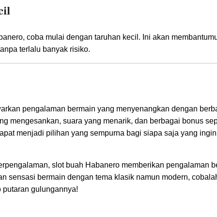
il
abanero, coba mulai dengan taruhan kecil. Ini akan membantum
pa terlalu banyak risiko.
rkan pengalaman bermain yang menyenangkan dengan berbag
g mengesankan, suara yang menarik, dan berbagai bonus sepe
i dapat menjadi pilihan yang sempurna bagi siapa saja yang ing
berpengalaman, slot buah Habanero memberikan pengalaman b
kan sensasi bermain dengan tema klasik namun modern, cobala
p putaran gulungannya!