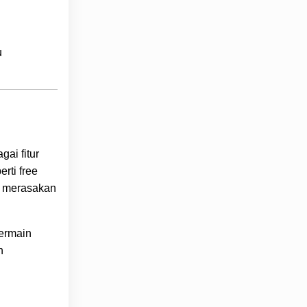
u
ai fitur
rti free
in merasakan
ermain
h