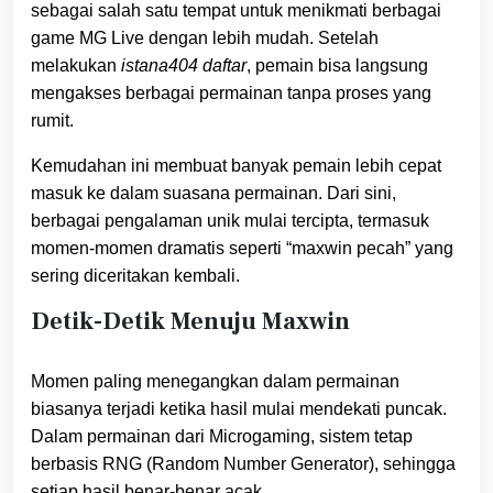
sebagai salah satu tempat untuk menikmati berbagai
game MG Live dengan lebih mudah. Setelah
melakukan
istana404 daftar
, pemain bisa langsung
mengakses berbagai permainan tanpa proses yang
rumit.
Kemudahan ini membuat banyak pemain lebih cepat
masuk ke dalam suasana permainan. Dari sini,
berbagai pengalaman unik mulai tercipta, termasuk
momen-momen dramatis seperti “maxwin pecah” yang
sering diceritakan kembali.
Detik-Detik Menuju Maxwin
Momen paling menegangkan dalam permainan
biasanya terjadi ketika hasil mulai mendekati puncak.
Dalam permainan dari
Microgaming
, sistem tetap
berbasis RNG (Random Number Generator), sehingga
setiap hasil benar-benar acak.