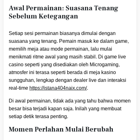
Awal Permainan: Suasana Tenang
Sebelum Ketegangan
Setiap sesi permainan biasanya dimulai dengan
suasana yang tenang. Pemain masuk ke dalam game,
memilih meja atau mode permainan, lalu mulai
menikmati ritme awal yang masih stabil. Di game live
casino seperti yang disediakan oleh
Microgaming
,
atmosfer ini terasa seperti berada di meja kasino
sungguhan, lengkap dengan dealer live dan interaksi
real-time
https://istana404naix.com/
.
Di awal permainan, tidak ada yang tahu bahwa momen
besar bisa terjadi kapan saja. Inilah yang membuat
setiap detik terasa penting.
Momen Perlahan Mulai Berubah