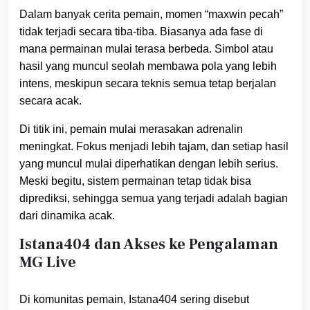
Dalam banyak cerita pemain, momen “maxwin pecah”
tidak terjadi secara tiba-tiba. Biasanya ada fase di
mana permainan mulai terasa berbeda. Simbol atau
hasil yang muncul seolah membawa pola yang lebih
intens, meskipun secara teknis semua tetap berjalan
secara acak.
Di titik ini, pemain mulai merasakan adrenalin
meningkat. Fokus menjadi lebih tajam, dan setiap hasil
yang muncul mulai diperhatikan dengan lebih serius.
Meski begitu, sistem permainan tetap tidak bisa
diprediksi, sehingga semua yang terjadi adalah bagian
dari dinamika acak.
Istana404 dan Akses ke Pengalaman
MG Live
Di komunitas pemain, Istana404 sering disebut