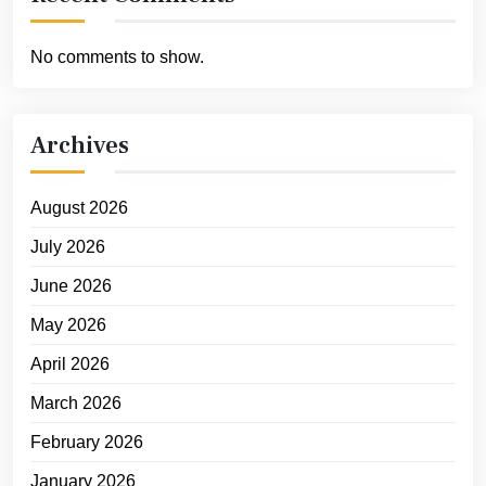
No comments to show.
Archives
August 2026
July 2026
June 2026
May 2026
April 2026
March 2026
February 2026
January 2026