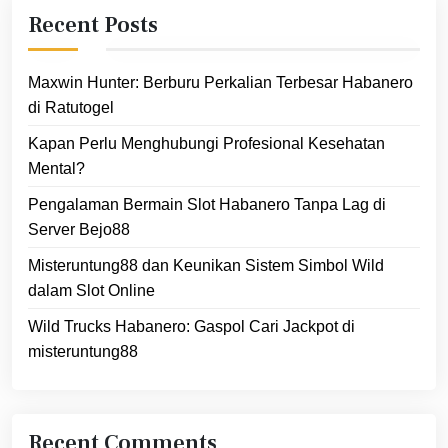
Recent Posts
Maxwin Hunter: Berburu Perkalian Terbesar Habanero
di Ratutogel
Kapan Perlu Menghubungi Profesional Kesehatan
Mental?
Pengalaman Bermain Slot Habanero Tanpa Lag di
Server Bejo88
Misteruntung88 dan Keunikan Sistem Simbol Wild
dalam Slot Online
Wild Trucks Habanero: Gaspol Cari Jackpot di
misteruntung88
Recent Comments