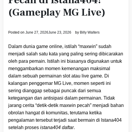
Pecah di Istana404!
(Gameplay MG Live)
Posted on
June 27, 2026
June 23, 2026
by
Billy Walters
Dalam dunia game online, istilah “maxwin” sudah
menjadi salah satu kata yang paling sering dibicarakan
oleh para pemain. Istilah ini biasanya digunakan untuk
menggambarkan momen kemenangan maksimal
dalam sebuah permainan slot atau live game. Di
kalangan penggemar MG Live, momen seperti ini
sering dianggap sebagai puncak dari semua
ketegangan dan antisipasi dalam permainan. Tidak
jarang cerita “detik-detik maxwin pecah” menjadi bahan
obrolan hangat di komunitas, terutama ketika
pengalaman tersebut terjadi saat bermain di Istana404
setelah proses
istana404 daftar
.