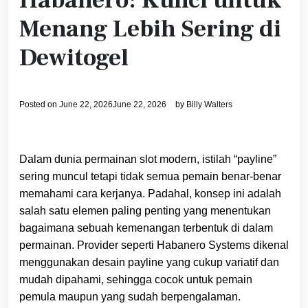
Habanero: Kunci untuk
Menang Lebih Sering di
Dewitogel
Posted on
June 22, 2026
June 22, 2026
by
Billy Walters
Dalam dunia permainan slot modern, istilah “payline”
sering muncul tetapi tidak semua pemain benar-benar
memahami cara kerjanya. Padahal, konsep ini adalah
salah satu elemen paling penting yang menentukan
bagaimana sebuah kemenangan terbentuk di dalam
permainan. Provider seperti
Habanero Systems
dikenal
menggunakan desain payline yang cukup variatif dan
mudah dipahami, sehingga cocok untuk pemain
pemula maupun yang sudah berpengalaman.