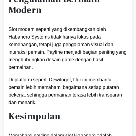
Modern
Slot modern seperti yang dikembangkan oleh
Habanero Systems
tidak hanya fokus pada
kemenangan, tetapi juga pengalaman visual dan
interaksi pemain. Payline menjadi bagian penting yang
menghubungkan desain game dengan hasil
permainan.
Di platform seperti
Dewitogel
, fitur ini membantu
pemain lebih memahami bagaimana setiap putaran
bekerja, sehingga permainan terasa lebih transparan
dan menarik.
Kesimpulan
Memahami payline dalam slot Habanero adalah