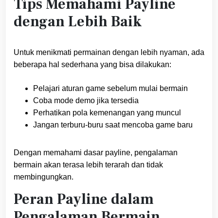
Tips Memahami Payline
dengan Lebih Baik
Untuk menikmati permainan dengan lebih nyaman, ada
beberapa hal sederhana yang bisa dilakukan:
Pelajari aturan game sebelum mulai bermain
Coba mode demo jika tersedia
Perhatikan pola kemenangan yang muncul
Jangan terburu-buru saat mencoba game baru
Dengan memahami dasar payline, pengalaman
bermain akan terasa lebih terarah dan tidak
membingungkan.
Peran Payline dalam
Pengalaman Bermain