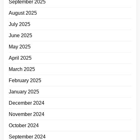
September 2025
August 2025
July 2025
June 2025
May 2025
April 2025
March 2025
February 2025
January 2025
December 2024
November 2024
October 2024
September 2024