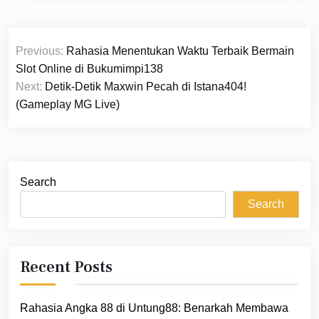
Post
Previous:
Rahasia Menentukan Waktu Terbaik Bermain
navigation
Slot Online di Bukumimpi138
Next:
Detik-Detik Maxwin Pecah di Istana404!
(Gameplay MG Live)
Search
Search
Recent Posts
Rahasia Angka 88 di Untung88: Benarkah Membawa