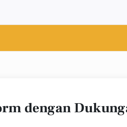
form dengan Dukung