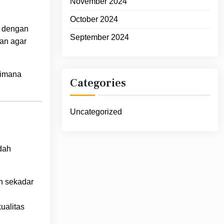
November 2024
October 2024
i dengan
September 2024
ran agar
aimana
Categories
Uncategorized
dah
n sekadar
ualitas