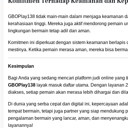
Komitmen Terhadap Keamanan dan Kep
GBOPlay138 tidak main-main dalam menjaga keamanan data
kerahasiaan tinggi. Mereka juga aktif mendorong pemain u
lingkungan bermain tetap adil dan aman.
Komitmen ini diperkuat dengan sistem keamanan berlapis 
mestinya. Ketika pemain merasa aman, mereka bisa berma
Kesimpulan
Bagi Anda yang sedang mencari platform judi online yang t
GBOPlay138
layak masuk daftar utama. Dengan layanan 24
diakses, setiap pemain akan merasa lebih dihargai dan di
Di dunia yang serba cepat dan digital ini, kepercayaan
tempat bermain, tetapi juga partner yang siap mendukung p
pengalaman bermain yang lancar, aman, dan menyenangka
layanannya!