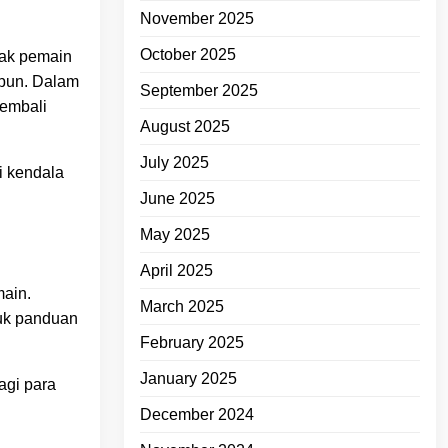
November 2025
October 2025
yak pemain
ipun. Dalam
September 2025
kembali
August 2025
July 2025
i kendala
June 2025
May 2025
April 2025
main.
March 2025
suk panduan
February 2025
January 2025
agi para
December 2024