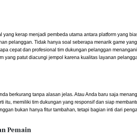
hal yang kerap menjadi pembeda utama antara platform yang bia
anan pelanggan. Tidak hanya soal seberapa menarik game yang
erapa cepat dan profesional tim dukungan pelanggan menangan
orm yang patut diacungi jempol karena kualitas layanan pelang
nda berkurang tanpa alasan jelas. Atau Anda baru saja menan
rti itu, memiliki tim dukungan yang responsif dan siap membant
gan bukan hanya fitur tambahan, tetapi bagian inti dari pen
an Pemain