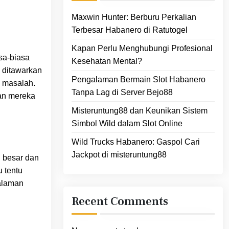
Maxwin Hunter: Berburu Perkalian
Terbesar Habanero di Ratutogel
Kapan Perlu Menghubungi Profesional
sa-biasa
Kesehatan Mental?
 ditawarkan
Pengalaman Bermain Slot Habanero
i masalah.
Tanpa Lag di Server Bejo88
gan mereka
Misteruntung88 dan Keunikan Sistem
Simbol Wild dalam Slot Online
Wild Trucks Habanero: Gaspol Cari
Jackpot di misteruntung88
g besar dan
u tentu
galaman
Recent Comments