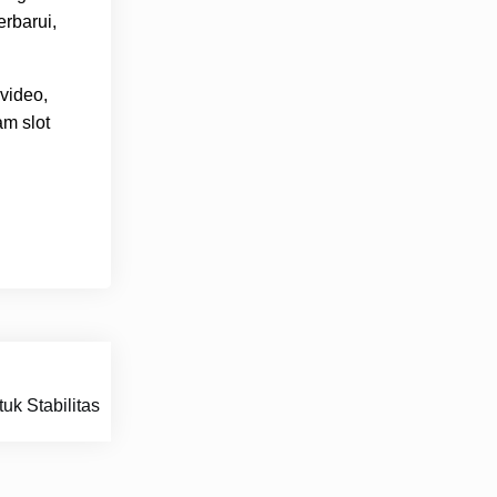
erbarui,
 video,
am slot
uk Stabilitas