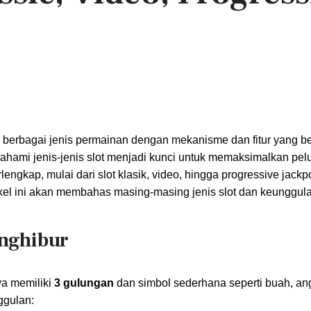
berbagai jenis permainan dengan mekanisme dan fitur yang b
ahami jenis-jenis slot menjadi kunci untuk memaksimalkan pel
engkap, mulai dari slot klasik, video, hingga progressive jackpo
l ini akan membahas masing-masing jenis slot dan keunggul
enghibur
nya memiliki
3 gulungan
dan simbol sederhana seperti buah, an
ggulan: