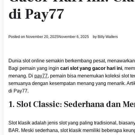
di Pay77
Posted on
November 20, 2025
November 6, 2025
by
Billy Walters
Dunia slot online semakin berkembang pesat, menawarkan 
Bagi pemain yang ingin
cari slot yang gacor hari ini
, mem
menang. Di
pay77
, pemain bisa menemukan koleksi slot terl
semuanya dengan kesempatan menang yang menarik. Artike
di Pay77.
1. Slot Classic: Sederhana dan M
Slot klasik adalah jenis slot yang paling tradisional, biasa
BAR. Meski sederhana, slot klasik memiliki beberapa keun