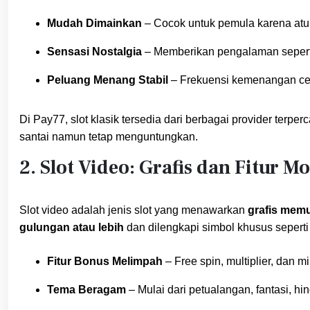
Mudah Dimainkan
– Cocok untuk pemula karena atu
Sensasi Nostalgia
– Memberikan pengalaman seperti b
Peluang Menang Stabil
– Frekuensi kemenangan cend
Di Pay77, slot klasik tersedia dari berbagai provider ter
santai namun tetap menguntungkan.
2. Slot Video: Grafis dan Fitur M
Slot video adalah jenis slot yang menawarkan
grafis memu
gulungan atau lebih
dan dilengkapi simbol khusus seperti 
Fitur Bonus Melimpah
– Free spin, multiplier, dan 
Tema Beragam
– Mulai dari petualangan, fantasi, hi