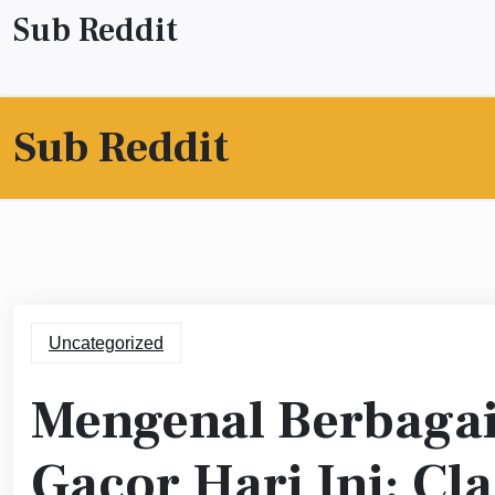
Skip
Sub Reddit
to
content
Sub Reddit
Uncategorized
Mengenal Berbagai 
Gacor Hari Ini: Cla