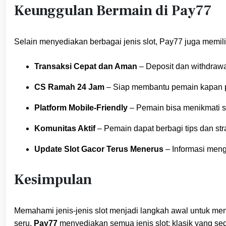
Keunggulan Bermain di Pay77
Selain menyediakan berbagai jenis slot, Pay77 juga memili
Transaksi Cepat dan Aman
– Deposit dan withdraw
CS Ramah 24 Jam
– Siap membantu pemain kapan p
Platform Mobile-Friendly
– Pemain bisa menikmati sl
Komunitas Aktif
– Pemain dapat berbagi tips dan s
Update Slot Gacor Terus Menerus
– Informasi meng
Kesimpulan
Memahami jenis-jenis slot menjadi langkah awal untuk m
seru.
Pay77
menyediakan semua jenis slot: klasik yang se