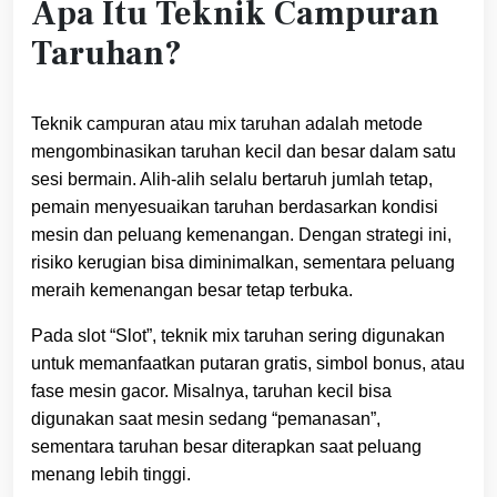
Apa Itu Teknik Campuran
Taruhan?
Teknik campuran atau mix taruhan adalah metode
mengombinasikan taruhan kecil dan besar dalam satu
sesi bermain. Alih-alih selalu bertaruh jumlah tetap,
pemain menyesuaikan taruhan berdasarkan kondisi
mesin dan peluang kemenangan. Dengan strategi ini,
risiko kerugian bisa diminimalkan, sementara peluang
meraih kemenangan besar tetap terbuka.
Pada slot “Slot”, teknik mix taruhan sering digunakan
untuk memanfaatkan putaran gratis, simbol bonus, atau
fase mesin gacor. Misalnya, taruhan kecil bisa
digunakan saat mesin sedang “pemanasan”,
sementara taruhan besar diterapkan saat peluang
menang lebih tinggi.