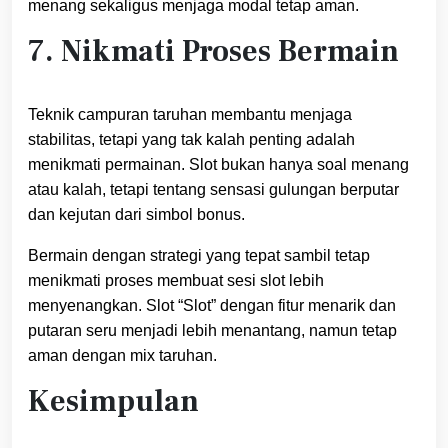
menang sekaligus menjaga modal tetap aman.
7. Nikmati Proses Bermain
Teknik campuran taruhan membantu menjaga
stabilitas, tetapi yang tak kalah penting adalah
menikmati permainan. Slot bukan hanya soal menang
atau kalah, tetapi tentang sensasi gulungan berputar
dan kejutan dari simbol bonus.
Bermain dengan strategi yang tepat sambil tetap
menikmati proses membuat sesi slot lebih
menyenangkan. Slot “Slot” dengan fitur menarik dan
putaran seru menjadi lebih menantang, namun tetap
aman dengan mix taruhan.
Kesimpulan