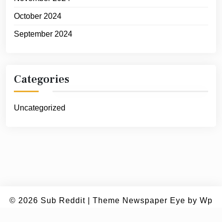
October 2024
September 2024
Categories
Uncategorized
© 2026
Sub Reddit
|
Theme Newspaper Eye
by Wp
Theme Space.